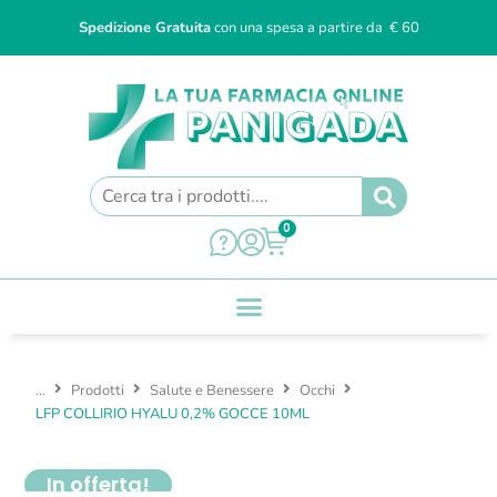
Spedizione Gratuita
con una spesa a partire da € 60
0
...
Prodotti
Salute e Benessere
Occhi
LFP COLLIRIO HYALU 0,2% GOCCE 10ML
In offerta!