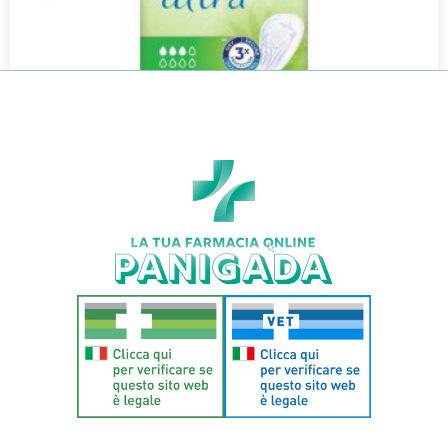
TENA DISCREET ULTRA NORMAL 16P
€
3,60
€
3,17
Aggiungi al carrello