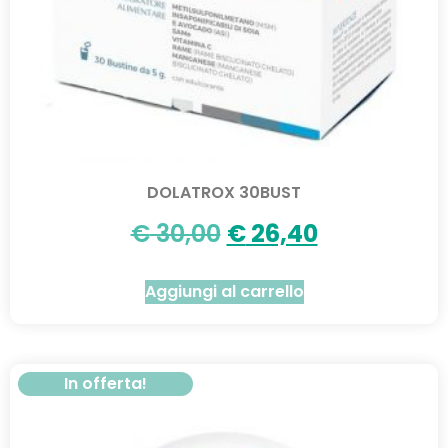
DOLATROX 30BUST
€
30,00
€
26,40
Aggiungi al carrello
In offerta!