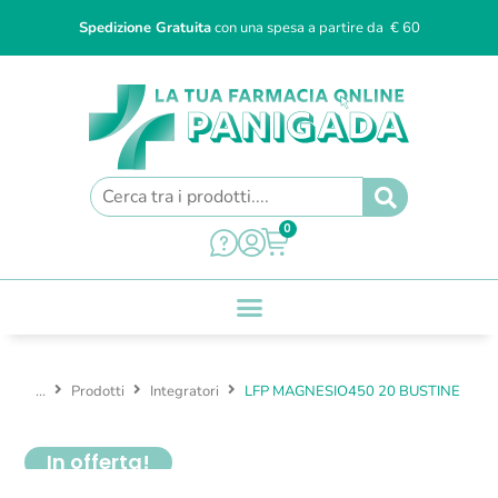
Spedizione Gratuita
con una spesa a partire da € 60
0
...
Prodotti
Integratori
LFP MAGNESIO450 20 BUSTINE
In offerta!