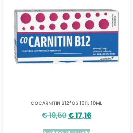
COCARNITIN B12*OS 10FL 10ML
€
19,50
€
17,16
Aggiungi al carrello