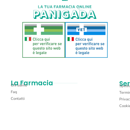
La Farmacia
Ser
Chi siamo
Spediz
Faq
Termin
Contatti
Privac
Cookie