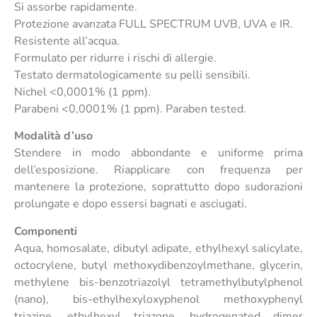
Si assorbe rapidamente.
Protezione avanzata FULL SPECTRUM UVB, UVA e IR.
Resistente all’acqua.
Formulato per ridurre i rischi di allergie.
Testato dermatologicamente su pelli sensibili.
Nichel <0,0001% (1 ppm).
Parabeni <0,0001% (1 ppm). Paraben tested.
Modalità d’uso
Stendere in modo abbondante e uniforme prima
dell’esposizione. Riapplicare con frequenza per
mantenere la protezione, soprattutto dopo sudorazioni
prolungate e dopo essersi bagnati e asciugati.
Componenti
Aqua, homosalate, dibutyl adipate, ethylhexyl salicylate,
octocrylene, butyl methoxydibenzoylmethane, glycerin,
methylene bis-benzotriazolyl tetramethylbutylphenol
(nano), bis-ethylhexyloxyphenol methoxyphenyl
triazine, ethylhexyl triazone, hydrogenated dimer