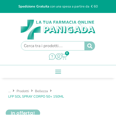
Spedizione Gratuita
con una spesa a partire da € 60
0
...
Prodotti
Bellezza
LFP SOL SPRAY CORPO 50+ 150ML
In offerta!