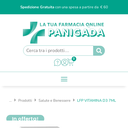
Spedizione Gratuita
con una spesa a partire da € 60
0
...
Prodotti
Salute e Benessere
LFP VITAMINA D3 7ML
In offerta!