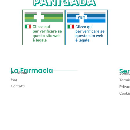
La Farmacia
Ser
Chi siamo
Spediz
Faq
Termin
Contatti
Privac
Cookie