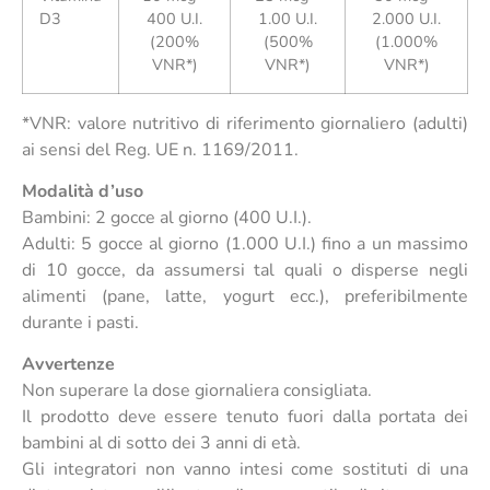
D3
400 U.I.
1.00 U.I.
2.000 U.I.
(200%
(500%
(1.000%
VNR*)
VNR*)
VNR*)
*VNR: valore nutritivo di riferimento giornaliero (adulti)
ai sensi del Reg. UE n. 1169/2011.
Modalità d’uso
Bambini: 2 gocce al giorno (400 U.I.).
Adulti: 5 gocce al giorno (1.000 U.I.) fino a un massimo
di 10 gocce, da assumersi tal quali o disperse negli
alimenti (pane, latte, yogurt ecc.), preferibilmente
durante i pasti.
Avvertenze
Non superare la dose giornaliera consigliata.
Il prodotto deve essere tenuto fuori dalla portata dei
bambini al di sotto dei 3 anni di età.
Gli integratori non vanno intesi come sostituti di una