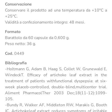
Conservazione
Conservare il prodotto ad una temperatura da +10°C a
+25°C.
Validità a confezionamento integro: 48 mesi.
Formato
Barattolo da 60 capsule da 0,600 g.
Peso netto: 36 g.
Cod.
0449
Bibliografia
-Holtmann G, Adam B, Haag S, Collet W, Grunewald E,
WindeckT. Efficacy of artichoke leaf extract in the
treatment of patients withfunctional dyspepsia: at six-
week placeb-controlled, double-blind,multicenter trial.
Aliment PharmacolTher 2003 Dec;18(11-12):1099-
105.
-Bundy R, Walker AF, Middleton RW, Marakis G, Booth
JC. Artichokeleaf extract reduces symptoms of irritable