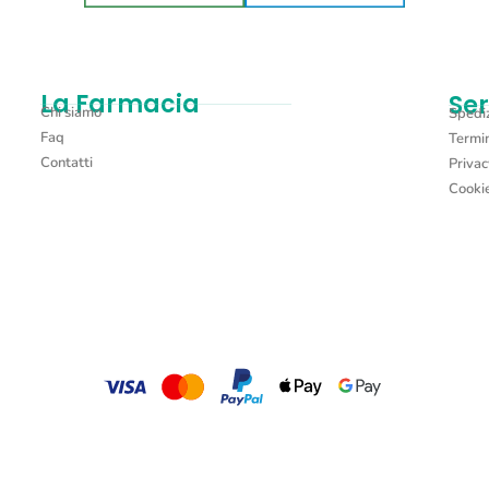
La Farmacia
Ser
Chi siamo
Spediz
Faq
Termin
Contatti
Privac
Cookie