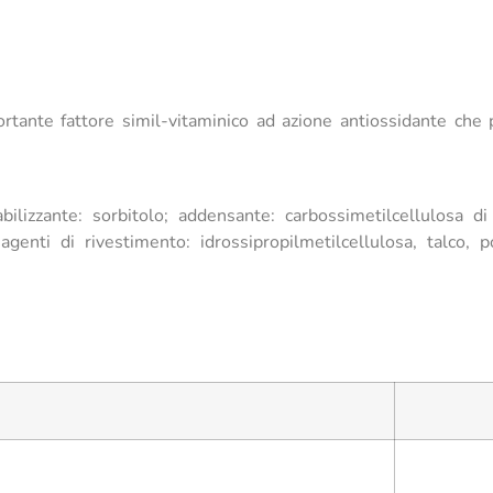
ante fattore simil-vitaminico ad azione antiossidante che pa
tabilizzante: sorbitolo; addensante: carbossimetilcellulosa 
ti di rivestimento: idrossipropilmetilcellulosa, talco, poli