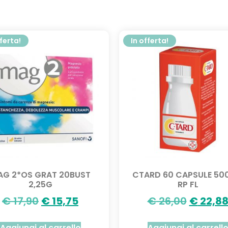
fferta!
In offerta!
AG 2*OS GRAT 20BUST
CTARD 60 CAPSULE 5
2,25G
RP FL
€
17,90
€
15,75
€
26,00
€
22,8
Aggiungi al carrello
Aggiungi al carrell