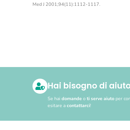
Med J 2001;94(11):1112-1117.
Hai bisogno di aiut
Se hai
domande
o
ti serve aiuto
per com
esitare a
contattarci
!