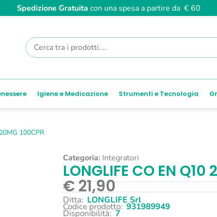
Spedizione Gratuita
con una spesa a partire da € 60
enessere
Igiene e Medicazione
Strumenti e Tecnologia
Gr
 20MG 100CPR
Categoria:
Integratori
LONGLIFE CO EN Q10
€
21,90
Ditta:
LONGLIFE Srl
Codice prodotto:
931989949
Disponibilità:
7