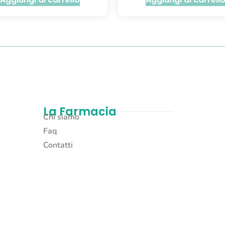
La Farmacia
Chi siamo
Faq
Contatti