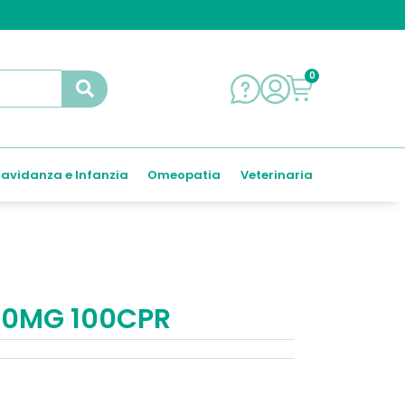
0
avidanza e Infanzia
Omeopatia
Veterinaria
 20MG 100CPR