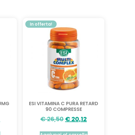
In offerta!
00MG
ESI VITAMINA C PURA RETARD
90 COMPRESSE
8
€
26,50
€
20,12
o
Aggiungi al carrello