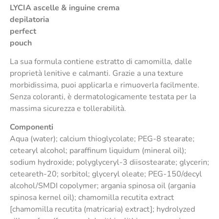
LYCIA ascelle & inguine
crema
depilatoria
perfect
pouch
La sua formula contiene estratto di camomilla, dalle
proprietà lenitive e calmanti. Grazie a una texture
morbidissima, puoi applicarla e rimuoverla facilmente.
Senza coloranti, è dermatologicamente testata per la
massima sicurezza e tollerabilità.
Componenti
Aqua (water); calcium thioglycolate; PEG-8 stearate;
cetearyl alcohol; paraffinum liquidum (mineral oil);
sodium hydroxide; polyglyceryl-3 diisostearate; glycerin;
ceteareth-20; sorbitol; glyceryl oleate; PEG-150/decyl
alcohol/SMDI copolymer; argania spinosa oil (argania
spinosa kernel oil); chamomilla recutita extract
[chamomilla recutita (matricaria) extract]; hydrolyzed