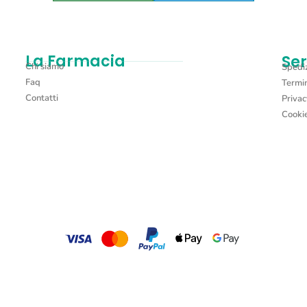
La Farmacia
Ser
Chi siamo
Spediz
Faq
Termin
Contatti
Privac
Cookie