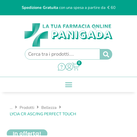
Spedizione Gratuita
con una spesa a partire da € 60
0
...
Prodotti
Bellezza
LYCIA CR ASC/ING PERFECT TOUCH
In offerta!