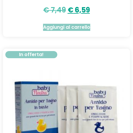
€
7,49
€
6,59
Aggiungi al carrello
In offerta!