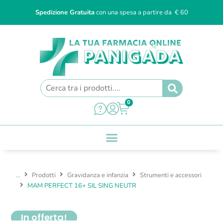
Spedizione Gratuita
con una spesa a partire da € 60
0
...
Prodotti
Gravidanza e infanzia
Strumenti e accessori
MAM PERFECT 16+ SIL SING NEUTR
In offerta!