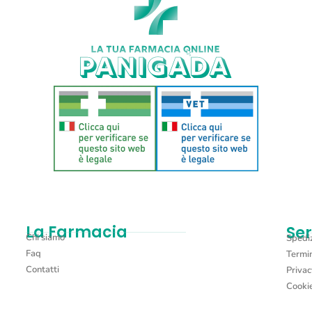
La Farmacia
Ser
Chi siamo
Spediz
Faq
Termin
Contatti
Privac
Cookie