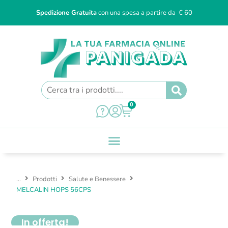
Spedizione Gratuita
con una spesa a partire da € 60
0
...
Prodotti
Salute e Benessere
MELCALIN HOPS 56CPS
In offerta!