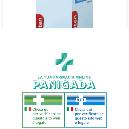
CANESTEN*POLV CUT 1FL 30G 1%
€
16,50
€
14,52
Aggiungi al carrello