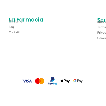
La Farmacia
Ser
Chi siamo
Spediz
Faq
Termin
Contatti
Privac
Cookie