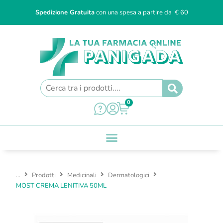
Spedizione Gratuita
con una spesa a partire da € 60
0
...
Prodotti
Medicinali
Dermatologici
MOST CREMA LENITIVA 50ML