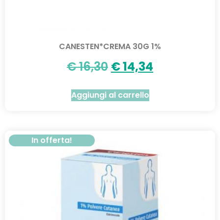
CANESTEN*CREMA 30G 1%
€
16,30
€
14,34
Aggiungi al carrello
In offerta!