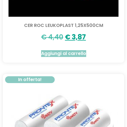
CER ROC LEUKOPLAST 1,25X500CM
€
4,40
€
3,87
Aggiungi al carrello
In offerta!