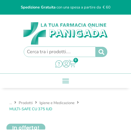
Spedizione Gratuita
con una spesa a partire da € 60
0
...
Prodotti
Igiene e Medicazione
MULTI-SAFE CU 375 IUD
In offerta!