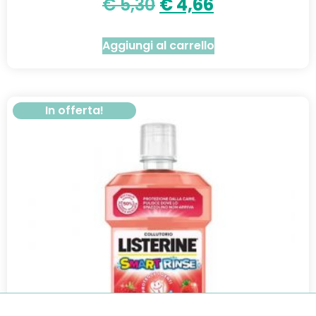
€
5,30
€
4,66
Aggiungi al carrello
In offerta!