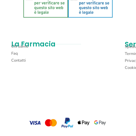
La Farmacia
Ser
Chi siamo
Spediz
Faq
Termin
Contatti
Privac
Cookie