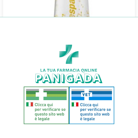
L’ESPACE DISTANZIATORE PEDIATRICO
€
39,90
€
35,11
Aggiungi al carrello