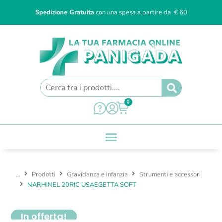
Spedizione Gratuita
con una spesa a partire da € 60
0
...
Prodotti
Gravidanza e infanzia
Strumenti e accessori
NARHINEL 20RIC USAEGETTA SOFT
In offerta!