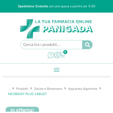
Spedizione Gratuita
con una spesa a partire da € 60
0
...
Prodotti
Salute e Benessere
Apparato digerente
NEOBIOXY PLUS 14BUST
In offerta!