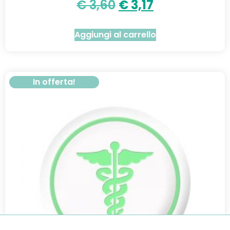
€
3,60
€
3,17
Aggiungi al carrello
In offerta!