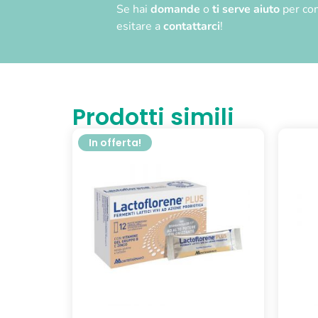
Se hai
domande
o
ti serve aiuto
per com
esitare a
contattarci
!
Prodotti simili
In offerta!