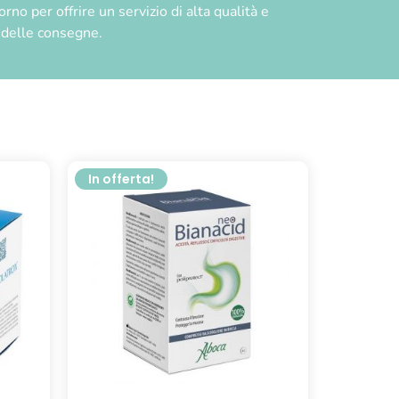
no per offrire un servizio di alta qualità e
à delle consegne.
In offerta!