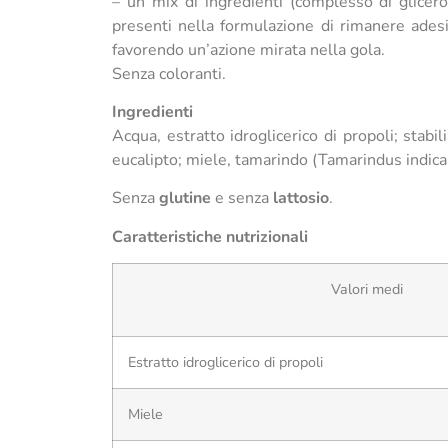
– un mix di ingredienti (complesso di glicero
presenti nella formulazione di rimanere ades
favorendo un’azione mirata nella gola.
Senza coloranti.
Ingredienti
Acqua, estratto idroglicerico di propoli; stabil
eucalipto; miele, tamarindo (Tamarindus indica L.
Senza
glutine
e senza
lattosio
.
Caratteristiche nutrizionali
Valori medi
Estratto idroglicerico di propoli
Miele