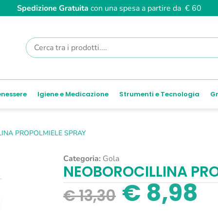
Spedizione Gratuita
con una spesa a partire da € 60
enessere
Igiene e Medicazione
Strumenti e Tecnologia
Gr
INA PROPOLMIELE SPRAY
Categoria:
Gola
NEOBOROCILLINA PRO
€
8,98
€
13,30