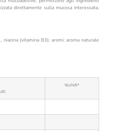
rietà mucoadesive, permettono agli ingredienti
izzata direttamente sulla mucosa interessata,
s., niacina (vitamina B3); aromi: aroma naturale
%VNR*
lti