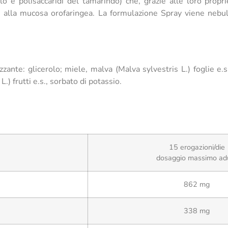
lo e polisaccaridi del tamarindo) che, grazie alle loro prop
i alla mucosa orofaringea. La formulazione Spray viene nebul
izzante: glicerolo; miele, malva (Malva sylvestris L.) foglie e.
) frutti e.s., sorbato di potassio.
15 erogazioni/die
dosaggio massimo adu
862 mg
338 mg