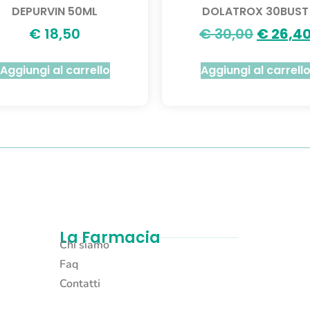
DEPURVIN 50ML
DOLATROX 30BUST
€
18,50
€
30,00
€
26,4
Aggiungi al carrello
Aggiungi al carrell
La Farmacia
Chi siamo
Faq
Contatti