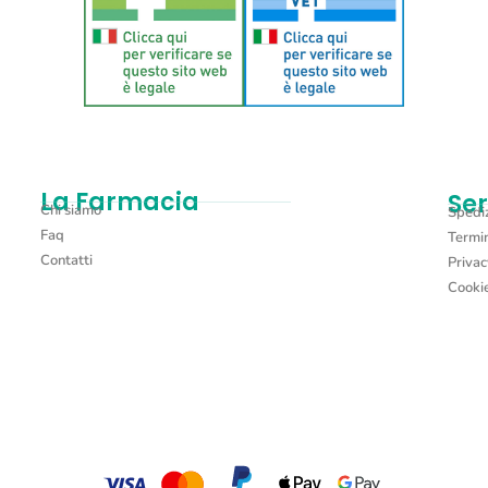
Aggiungi al carrello
La Farmacia
Ser
Chi siamo
Spediz
Faq
Termin
Contatti
Privac
Cookie