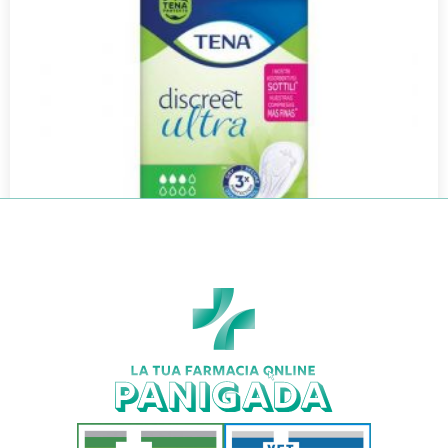
TENA DISCREET ULTRA NORMAL 16P
€
3,60
€
3,17