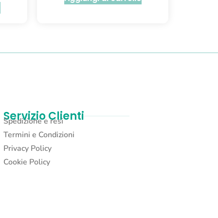
o
Servizio Clienti
Spedizione e resi
Termini e Condizioni
Privacy Policy
Cookie Policy