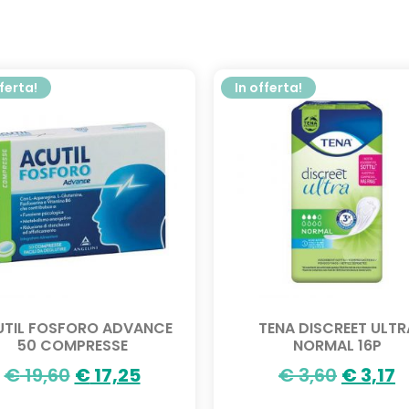
fferta!
In offerta!
TIL FOSFORO ADVANCE
TENA DISCREET ULTR
50 COMPRESSE
NORMAL 16P
€
19,60
€
17,25
€
3,60
€
3,17