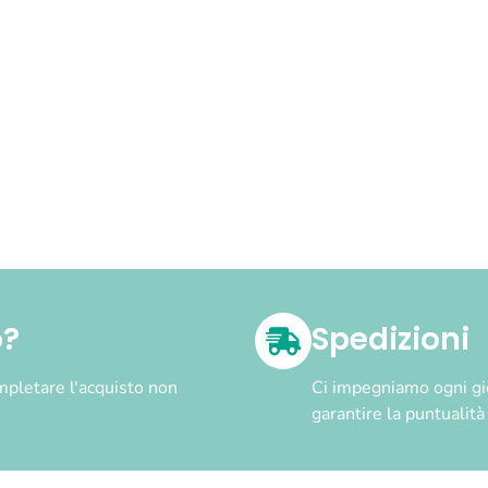
o?
Spedizioni
pletare l'acquisto non
Ci impegniamo ogni gior
garantire la puntualit