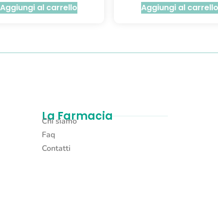
Aggiungi al carrello
Aggiungi al carrell
La Farmacia
Chi siamo
Faq
Contatti