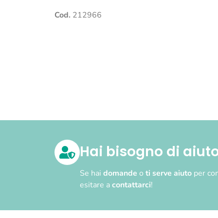
Cod.
212966
Hai bisogno di aiut
Se hai
domande
o
ti serve aiuto
per com
esitare a
contattarci
!