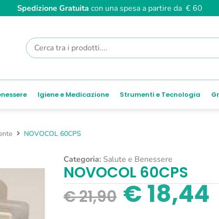
Spedizione Gratuita
con una spesa a partire da € 60
enessere
Igiene e Medicazione
Strumenti e Tecnologia
Gr
ente
NOVOCOL 60CPS
Categoria:
Salute e Benessere
NOVOCOL 60CPS
€
18,44
€
21,90