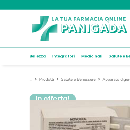
Bellezza
Integratori
Medicinali
Salute e B
...
Prodotti
Salute e Benessere
Apparato diger
In offerta!