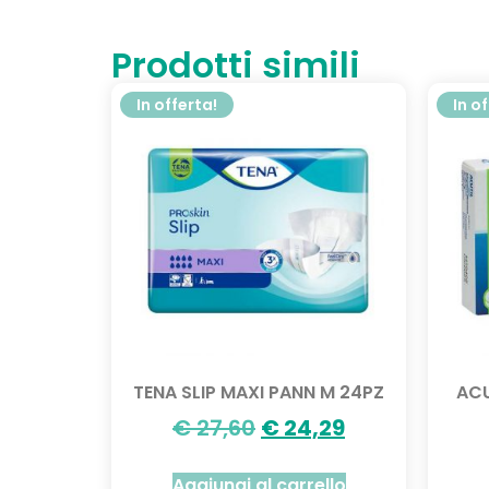
Prodotti simili
In offerta!
In o
TENA SLIP MAXI PANN M 24PZ
ACU
€
27,60
€
24,29
Aggiungi al carrello