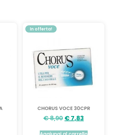
In offerta!
A
CHORUS VOCE 30CPR
€
8,90
€
7,83
Aggiungi al carrello