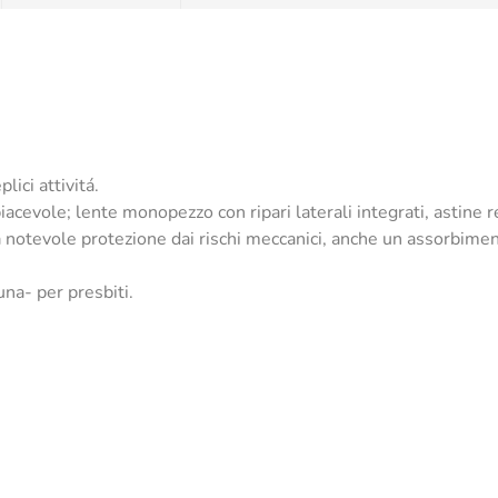
lici attivitá.
iacevole; lente monopezzo con ripari laterali integrati, astine r
a notevole protezione dai rischi meccanici, anche un assorbimen
una- per presbiti.