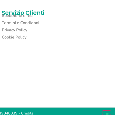
Servizio Clienti
Spedizione e resi
Termini e Condizioni
Privacy Policy
Cookie Policy
2049040039 -
Credits