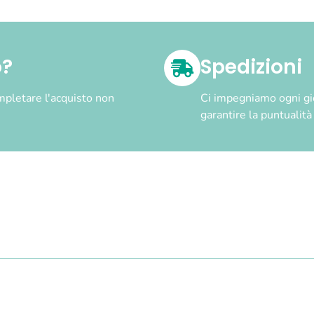
o?
Spedizioni
pletare l'acquisto non
Ci impegniamo ogni gior
garantire la puntualit