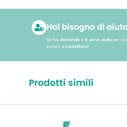
Hai bisogno di aiut
Se hai
domande
o
ti serve aiuto
per com
esitare a
contattarci
!
Prodotti simili