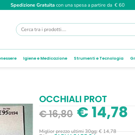
Spedizione Gratuita
con una spesa a partire da € 60
enessere
Igiene e Medicazione
Strumenti e Tecnologia
Gr
OCCHIALI PROT
€
14,78
€
16,80
Miglior prezzo ultimi 30gg:
€
14,78