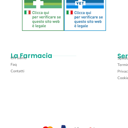
Aggiungi al carrello
La Farmacia
Ser
Chi siamo
Spediz
Faq
Termin
Contatti
Privac
Cookie