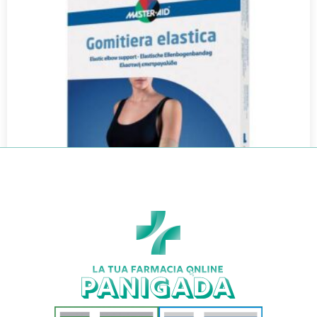
M-AID SPORT GOMITIERA 3
€
21,90
€
19,81