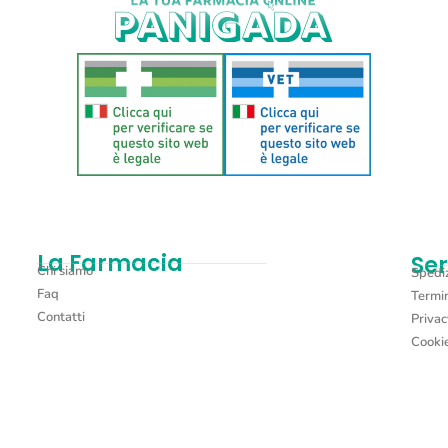
La Farmacia
Ser
Chi siamo
Spediz
Faq
Termin
Contatti
Privac
Cookie