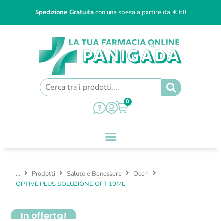
Spedizione Gratuita
con una spesa a partire da € 60
0
...
Prodotti
Salute e Benessere
Occhi
OPTIVE PLUS SOLUZIONE OFT 10ML
In offerta!