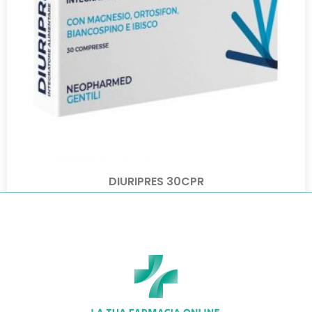
DIURIPRES 30CPR
€
25,00
€
22,00
Aggiungi al carrello