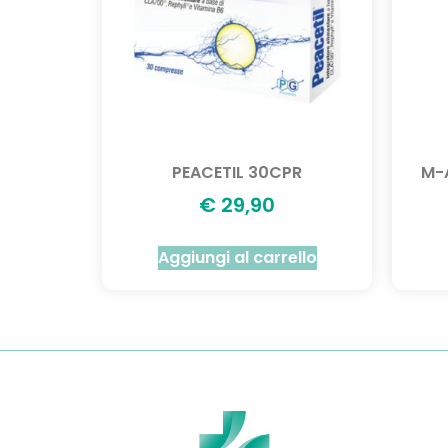
PEACETIL 30CPR
M-
€
29,90
Aggiungi al carrello