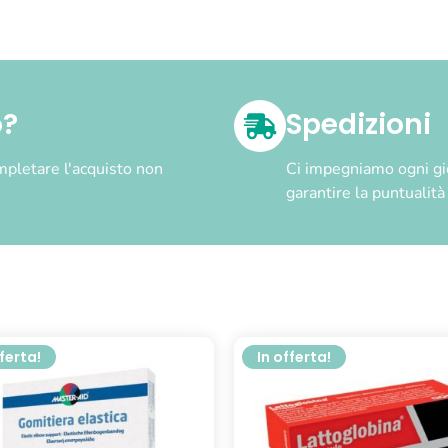
o?
Spedizioni
pletare l'acquisto non
Ci impegniamo ogni gior
garantire la puntualit
fferta!
In offerta!