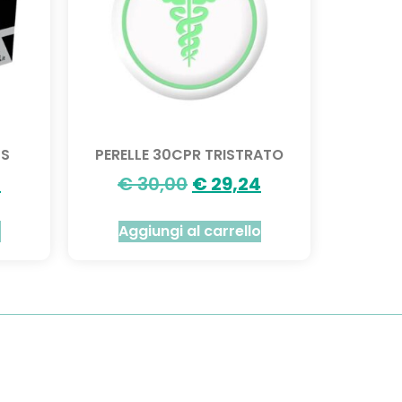
PS
PERELLE 30CPR TRISTRATO
8
€
30,00
€
29,24
o
Aggiungi al carrello