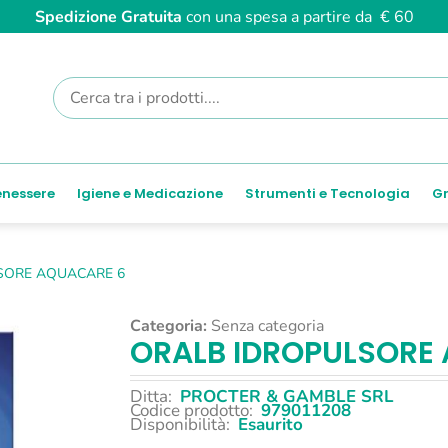
Spedizione Gratuita
con una spesa a partire da € 60
enessere
Igiene e Medicazione
Strumenti e Tecnologia
Gr
SORE AQUACARE 6
Categoria:
Senza categoria
ORALB IDROPULSORE
Ditta:
PROCTER & GAMBLE SRL
Codice prodotto:
979011208
Disponibilità:
Esaurito