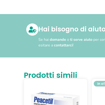
Hai bisogno di aiut
Se hai
domande
o
ti serve aiuto
per com
esitare a
contattarci
!
Prodotti simili
In o