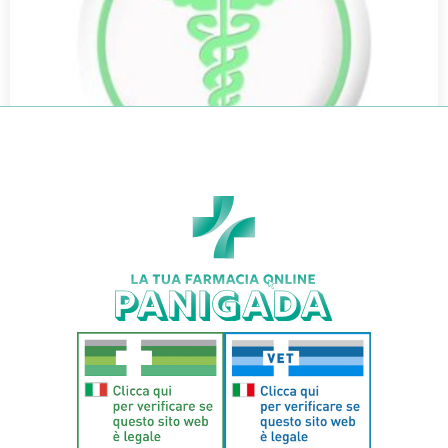
DUODET PHARCOS 400ML
€
19,90
€
18,69
Aggiungi al carrello