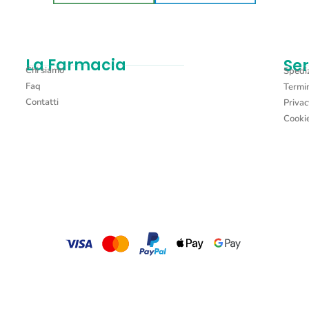
La Farmacia
Ser
Chi siamo
Spediz
Faq
Termin
Contatti
Privac
Cookie