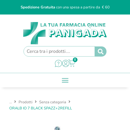
Spedizione Gratuita
con una spesa a partire da € 60
0
...
Prodotti
Senza categoria
ORALB IO 7 BLACK SPAZZ+2REFILL