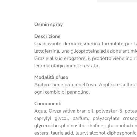
Osmin spray
Descrizione
Coadiuvante dermocosmetico formulato per la 
lattoferrina, una glicoproteina ad azione antimic
Grazie al suo erogatore, il prodotto viene indi
Dermatologicamente testato.
Modalità d’uso
Agitare bene prima dell’uso. Applicare sulla zo
ogni cambio di pannolino.
Componenti
Aqua, Oryza sativa bran oil, polyester-5, pota
caprylyl glycol, parfum, polyacrylate cros
glycerophosphoinositol choline, gluconolacton
esters, lauric acid, lauryl alcohol diphosphoni