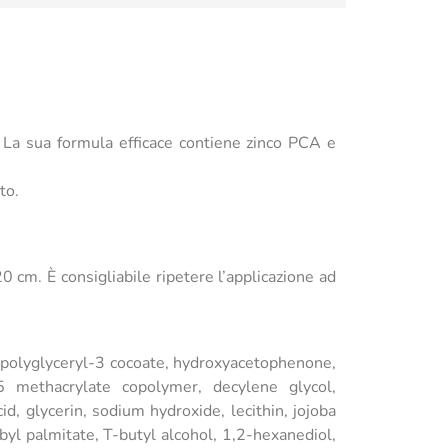
 La sua formula efficace contiene zinco PCA e
to.
0 cm. È consigliabile ripetere l’applicazione ad
l, polyglyceryl-3 cocoate, hydroxyacetophenone,
25 methacrylate copolymer, decylene glycol,
, glycerin, sodium hydroxide, lecithin, jojoba
rbyl palmitate, T-butyl alcohol, 1,2-hexanediol,