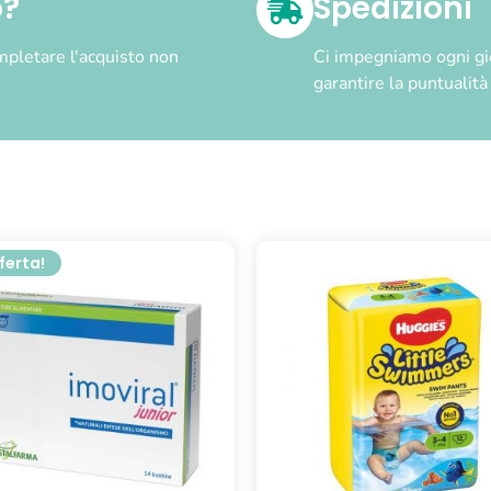
o?
Spedizioni
pletare l'acquisto non
Ci impegniamo ogni gior
garantire la puntualit
fferta!