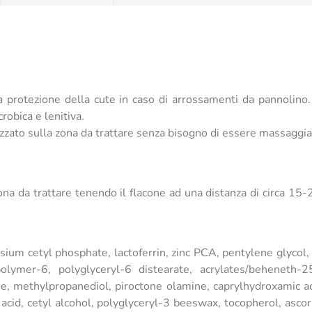
protezione della cute in caso di arrossamenti da pannolino.
robica e lenitiva.
rizzato sulla zona da trattare senza bisogno di essere massaggia
na da trattare tenendo il flacone ad una distanza di circa 15-2
ssium cetyl phosphate, lactoferrin, zinc PCA, pentylene glyco
spolymer-6, polyglyceryl-6 distearate, acrylates/beheneth-
e, methylpropanediol, piroctone olamine, caprylhydroxamic acid
c acid, cetyl alcohol, polyglyceryl-3 beeswax, tocopherol, asco