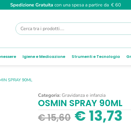
Spedizione Gratuita
con una spesa a partire da € 60
enessere
Igiene e Medicazione
Strumenti e Tecnologia
Gr
MIN SPRAY 90ML
Categoria:
Gravidanza e infanzia
OSMIN SPRAY 90ML
€
13,73
€
15,60