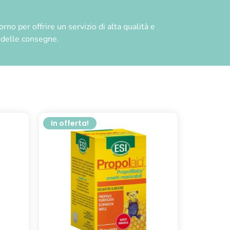
no per offrire un servizio di alta qualità e
à delle consegne.
In offerta!