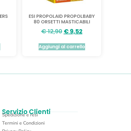
ERS
ESI PROPOLAID PROPOLBABY
80 ORSETTI MASTICABILI
€
12,90
€
9,52
o
Aggiungi al carrello
Servizio Clienti
Spedizione e resi
Termini e Condizioni