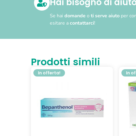
Hai bisogno di aiut
Se hai
domande
o
ti serve aiuto
per com
esitare a
contattarci
!
Prodotti simili
In offerta!
In o