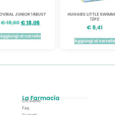
OVIRAL JUNIOR 14BUST
HUGGIES LITTLE SWIMM
12PZ
€
18,60
€
18,06
€
8,41
Aggiungi al carrello
Aggiungi al carrell
La Farmacia
Chi siamo
Faq