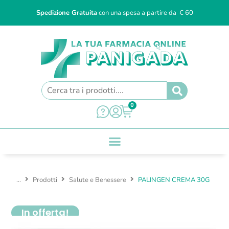
Spedizione Gratuita
con una spesa a partire da € 60
0
...
Prodotti
Salute e Benessere
PALINGEN CREMA 30G
In offerta!