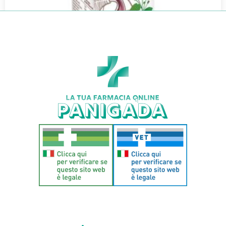
DEPURVIN 50ML
€
18,50
Aggiungi al carrello