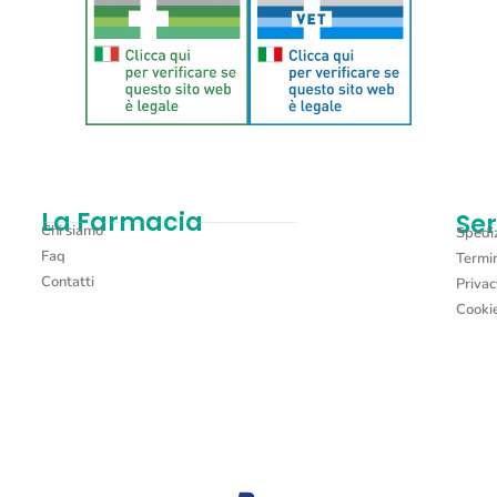
La Farmacia
Ser
Chi siamo
Spediz
Faq
Termin
Contatti
Privac
Cookie