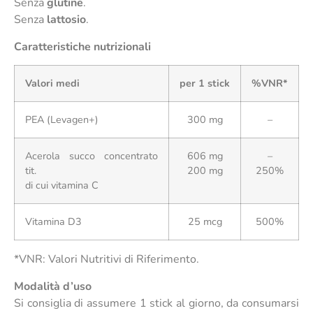
Senza
glutine
.
Senza
lattosio
.
Caratteristiche nutrizionali
Valori medi
per 1 stick
%VNR*
PEA (Levagen+)
300 mg
–
Acerola succo concentrato
606 mg
–
tit.
200 mg
250%
di cui vitamina C
Vitamina D3
25 mcg
500%
*VNR: Valori Nutritivi di Riferimento.
Modalità d’uso
Si consiglia di assumere 1 stick al giorno, da consumarsi