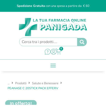
Spedizione Gratuita
con una spesa a partire da € 60
0
...
Prodotti
Salute e Benessere
PEANASE C 20STICK PACK EFFERV
In offerta!