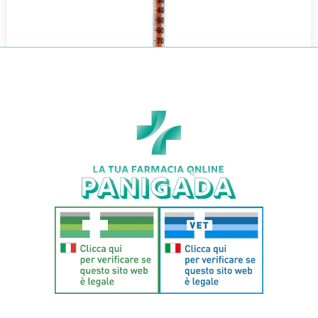
SIR PIC INSULINA 1ML G25 5/8
€
0,50
€
0,44
Aggiungi al carrello