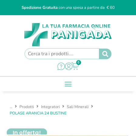
Spedizione Gratuita
con una spesa a partire da € 60
0
...
Prodotti
Integratori
Sali Minerali
POLASE ARANCIA 24 BUSTINE
In offerta!