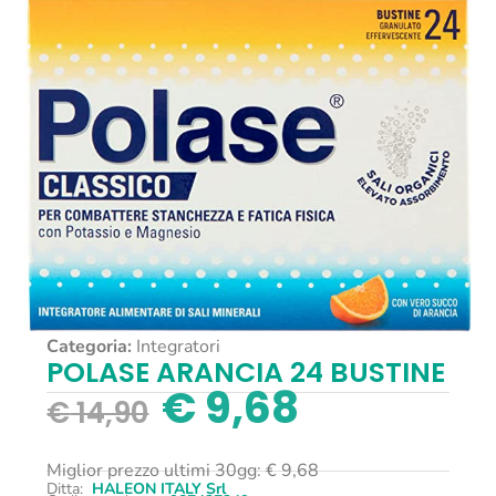
Categoria:
Integratori
POLASE ARANCIA 24 BUSTINE
€
9,68
€
14,90
Miglior prezzo ultimi 30gg:
€
9,68
Ditta:
HALEON ITALY Srl