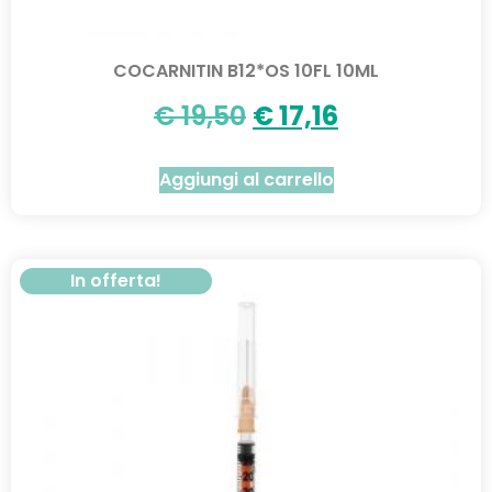
COCARNITIN B12*OS 10FL 10ML
€
19,50
€
17,16
Aggiungi al carrello
In offerta!