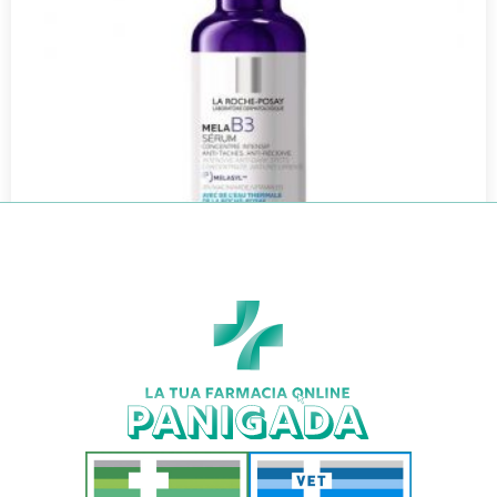
MELA B3 SIERO 30ML
€
52,90
€
38,09
Aggiungi al carrello