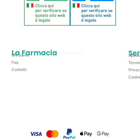
La Farmacia
Ser
Chi siamo
Spediz
Faq
Termin
Contatti
Privac
Cookie