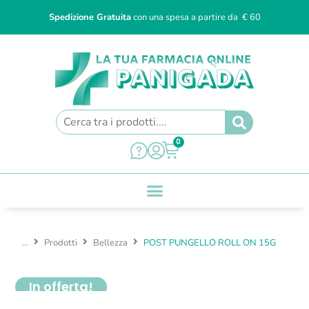
Spedizione Gratuita
con una spesa a partire da € 60
0
...
Prodotti
Bellezza
POST PUNGELLO ROLL ON 15G
In offerta!