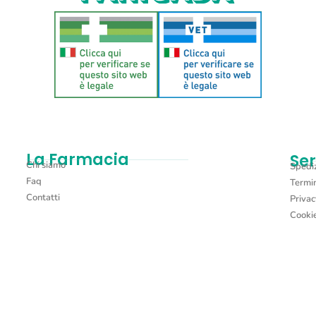
La Farmacia
Ser
Chi siamo
Spediz
Faq
Termin
Contatti
Privac
Cookie