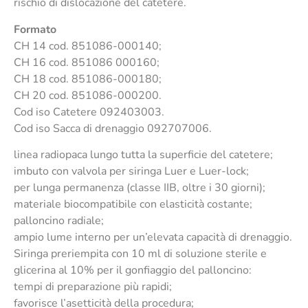
rischio di dislocazione del catetere.
Formato
CH 14 cod. 851086-000140;
CH 16 cod. 851086 000160;
CH 18 cod. 851086-000180;
CH 20 cod. 851086-000200.
Cod iso Catetere 092403003.
Cod iso Sacca di drenaggio 092707006.
linea radiopaca lungo tutta la superficie del catetere;
imbuto con valvola per siringa Luer e Luer-lock;
per lunga permanenza (classe IIB, oltre i 30 giorni);
materiale biocompatibile con elasticità costante;
palloncino radiale;
ampio lume interno per un’elevata capacità di drenaggio.
Siringa preriempita con 10 ml di soluzione sterile e
glicerina al 10% per il gonfiaggio del palloncino:
tempi di preparazione più rapidi;
favorisce l’asetticità della procedura;