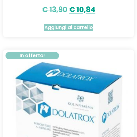
€
13,90
€
10,84
Aggiungi al carrello
In offerta!