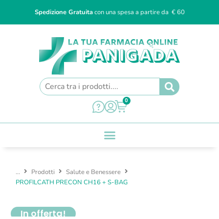
Spedizione Gratuita
con una spesa a partire da € 60
0
...
Prodotti
Salute e Benessere
PROFILCATH PRECON CH16 + S-BAG
In offerta!