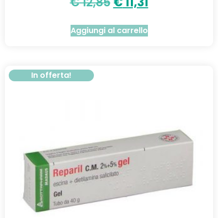
€
12,85
€
11,31
Aggiungi al carrello
In offerta!