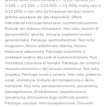
definite come: molto comune (>= 1/10); comune (>=
1/100, = 1/1.000, = 1/10.000; < 1/1.000); molto raro (<
1/10.000); o non nota (la frequenza non puo' essere
definita sulla base dei dati disponibili). Effetti
indesiderati nell'esperienza post-commercializzazione.
Disturbi del sistema immunitario. Non nota: reazioni di
ipersensibilita' (prurito, orticaria, esantema localeo
generalizzato). Patologie gastrointestinali. Non nota:
megacolon, dolore addominale, diarrea, nausea,
malessere addominale. Patologie sistemiche e
condizioni relative alla sede di somministrazione. Non
nota:fatica, tolleranza al farmaco. Patologie del sistema
muscoloscheletrico e del tessuto connettivo. Non nota:
miopatia. Patologie renali e urinarie. Non nota: problemi
renali, cromaturia. Disturbi del metabolismo e della
nutrizione. Non nota: iperaldosteronismo, ipocalcemia,
ipomagnesemia, disidratazione, ipopotassiemia,
iponatremia, diminuzione degli elettroliti ematici.
Patologie vascolari. Non notaipotensione. Glieventi