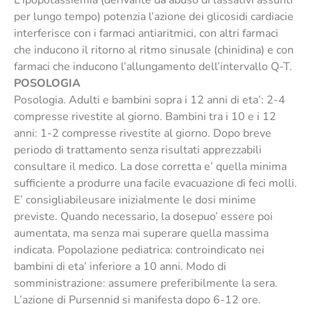
L’ipopotassiemia (derivante da abuso di lassativi assunti
per lungo tempo) potenzia l’azione dei glicosidi cardiacie
interferisce con i farmaci antiaritmici, con altri farmaci
che inducono il ritorno al ritmo sinusale (chinidina) e con
farmaci che inducono l’allungamento dell’intervallo Q-T.
POSOLOGIA
Posologia. Adulti e bambini sopra i 12 anni di eta’: 2-4
compresse rivestite al giorno. Bambini tra i 10 e i 12
anni: 1-2 compresse rivestite al giorno. Dopo breve
periodo di trattamento senza risultati apprezzabili
consultare il medico. La dose corretta e’ quella minima
sufficiente a produrre una facile evacuazione di feci molli.
E’ consigliabileusare inizialmente le dosi minime
previste. Quando necessario, la dosepuo’ essere poi
aumentata, ma senza mai superare quella massima
indicata. Popolazione pediatrica: controindicato nei
bambini di eta’ inferiore a 10 anni. Modo di
somministrazione: assumere preferibilmente la sera.
L’azione di Pursennid si manifesta dopo 6-12 ore.