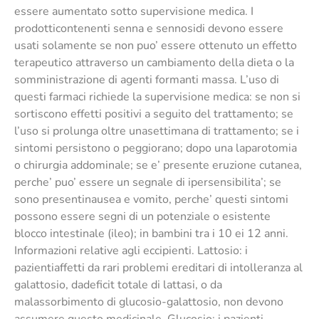
essere aumentato sotto supervisione medica. I
prodotticontenenti senna e sennosidi devono essere
usati solamente se non puo’ essere ottenuto un effetto
terapeutico attraverso un cambiamento della dieta o la
somministrazione di agenti formanti massa. L’uso di
questi farmaci richiede la supervisione medica: se non si
sortiscono effetti positivi a seguito del trattamento; se
l’uso si prolunga oltre unasettimana di trattamento; se i
sintomi persistono o peggiorano; dopo una laparotomia
o chirurgia addominale; se e’ presente eruzione cutanea,
perche’ puo’ essere un segnale di ipersensibilita’; se
sono presentinausea e vomito, perche’ questi sintomi
possono essere segni di un potenziale o esistente
blocco intestinale (ileo); in bambini tra i 10 ei 12 anni.
Informazioni relative agli eccipienti. Lattosio: i
pazientiaffetti da rari problemi ereditari di intolleranza al
galattosio, dadeficit totale di lattasi, o da
malassorbimento di glucosio-galattosio, non devono