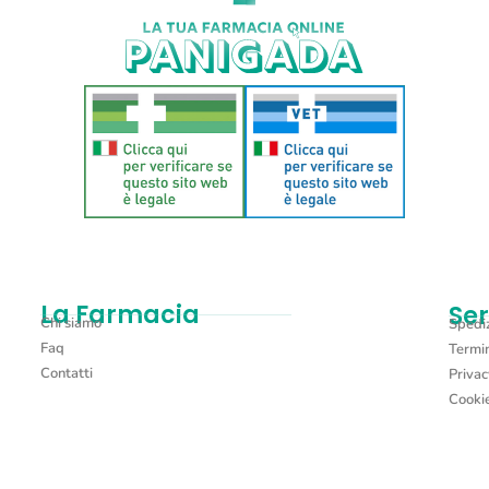
La Farmacia
Ser
Chi siamo
Spediz
Faq
Termin
Contatti
Privac
Cookie