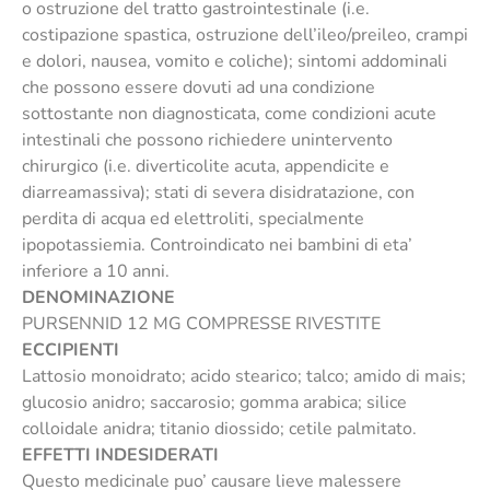
o ostruzione del tratto gastrointestinale (i.e.
costipazione spastica, ostruzione dell’ileo/preileo, crampi
e dolori, nausea, vomito e coliche); sintomi addominali
che possono essere dovuti ad una condizione
sottostante non diagnosticata, come condizioni acute
intestinali che possono richiedere unintervento
chirurgico (i.e. diverticolite acuta, appendicite e
diarreamassiva); stati di severa disidratazione, con
perdita di acqua ed elettroliti, specialmente
ipopotassiemia. Controindicato nei bambini di eta’
inferiore a 10 anni.
DENOMINAZIONE
PURSENNID 12 MG COMPRESSE RIVESTITE
ECCIPIENTI
Lattosio monoidrato; acido stearico; talco; amido di mais;
glucosio anidro; saccarosio; gomma arabica; silice
colloidale anidra; titanio diossido; cetile palmitato.
EFFETTI INDESIDERATI
Questo medicinale puo’ causare lieve malessere