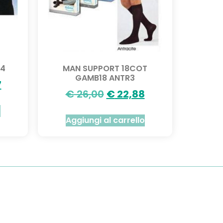
 4
MAN SUPPORT 18COT
GAMB18 ANTR3
7
€
26,00
€
22,88
o
Aggiungi al carrello