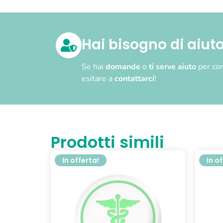
Hai bisogno di aiut
Se hai
domande
o
ti serve aiuto
per com
esitare a
contattarci
!
Prodotti simili
In offerta!
In o