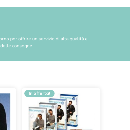
no per offrire un servizio di alta qualità e
à delle consegne.
In offerta!