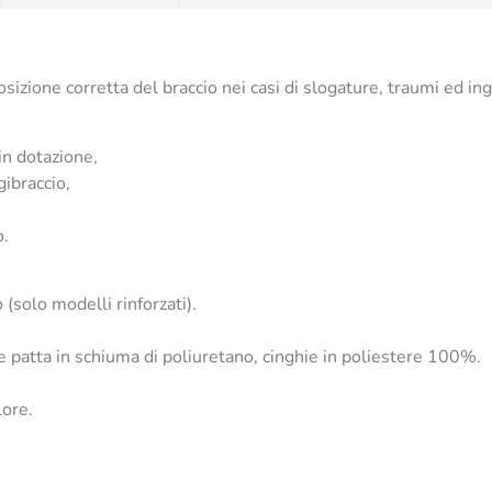
sizione corretta del braccio nei casi di slogature, traumi ed in
 in dotazione,
gibraccio,
o.
(solo modelli rinforzati).
patta in schiuma di poliuretano, cinghie in poliestere 100%.
lore.