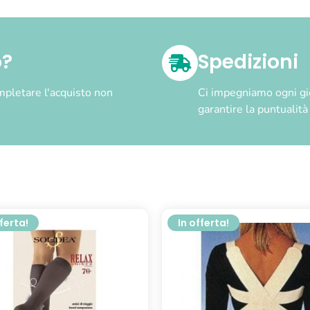
o?
Spedizioni
pletare l'acquisto non
Ci impegniamo ogni gior
garantire la puntualit
fferta!
In offerta!