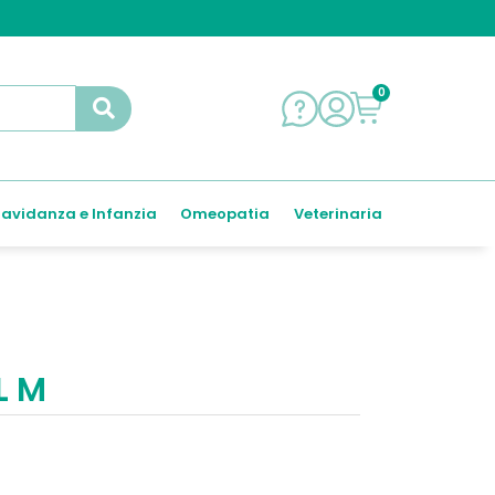
0
avidanza e Infanzia
Omeopatia
Veterinaria
L M