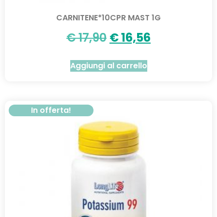
CARNITENE*10CPR MAST 1G
€
17,90
€
16,56
Aggiungi al carrello
In offerta!