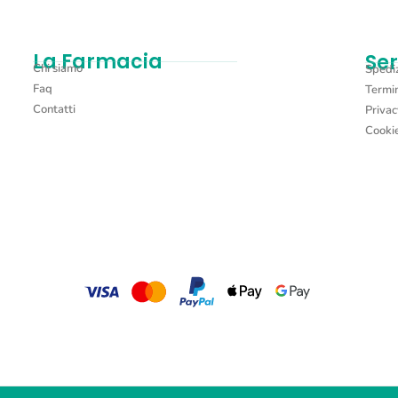
La Farmacia
Ser
Chi siamo
Spediz
Faq
Termin
Contatti
Privac
Cookie