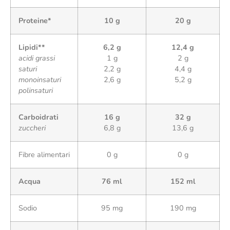
Proteine*
10 g
20 g
Lipidi**
6,2 g
12,4 g
acidi grassi
1 g
2 g
saturi
2,2 g
4,4 g
monoinsaturi
2,6 g
5,2 g
polinsaturi
Carboidrati
16 g
32 g
zuccheri
6,8 g
13,6 g
Fibre alimentari
0 g
0 g
Acqua
76 ml
152 ml
Sodio
95 mg
190 mg