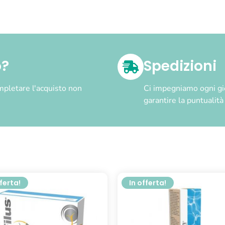
o?
Spedizioni
pletare l'acquisto non
Ci impegniamo ogni gior
garantire la puntualit
fferta!
In offerta!