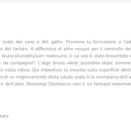
 orale del cane e del gatto. Previene la formazione e l’ade
ne del tartaro. A differenza di altre misure per il controllo d
a bruna (Ascophyllum nodosum), il cui uso è stato brevettato e
le da compagnia*. L’alga bruna viene assorbita dopo somminis
si nella saliva. Qui impedisce la crescita sulla superficie den
gno di un miglioramento della salute orale è la scomparsa dell’
ore dell’alito. Restomyl Dentalcroc non è un farmaco veterin
taro.