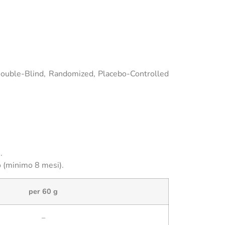
Double-Blind, Randomized, Placebo-Controlled
.
o (minimo 8 mesi).
per 60 g
–