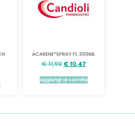
CH
ACARENE*SPRAY FL 300ML
€
11,90
€
10,47
Aggiungi al carrello
o