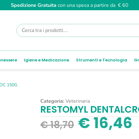
Spedizione Gratuita
con una spesa a partire da € 60
enessere
Igiene e Medicazione
Strumenti e Tecnologia
Gr
OC 150G
Categoria:
Veterinaria
RESTOMYL DENTALCR
€
16,46
€
18,70