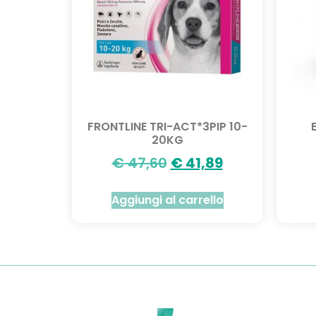
FRONTLINE TRI-ACT*3PIP 10-
20KG
€
47,60
€
41,89
Aggiungi al carrello