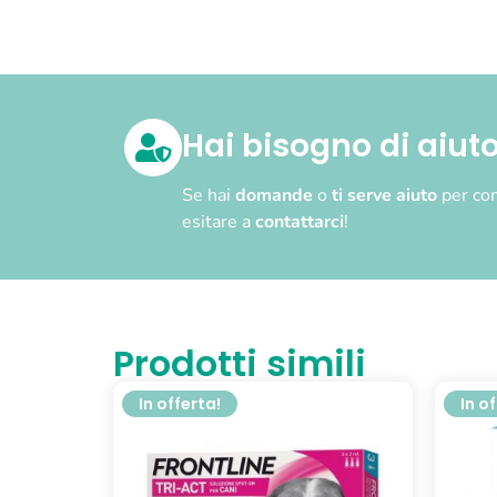
Hai bisogno di aiut
Se hai
domande
o
ti serve aiuto
per com
esitare a
contattarci
!
Prodotti simili
In offerta!
In o