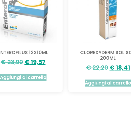
ENTEROFILUS 12X10ML
CLOREXYDERM SOL S
200ML
€
23,90
€
19,57
€
22,20
€
18,41
Aggiungi al carrello
Aggiungi al carrell