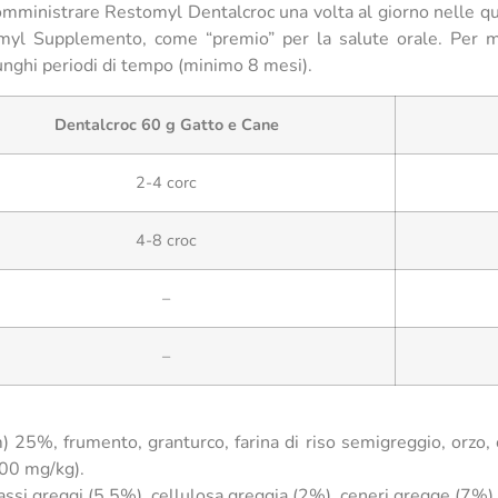
 somministrare Restomyl Dentalcroc una volta al giorno nelle qu
myl Supplemento, come “premio” per la salute orale. Per m
unghi periodi di tempo (minimo 8 mesi).
Dentalcroc 60 g Gatto e Cane
2-4 corc
4-8 croc
–
–
%, frumento, granturco, farina di riso semigreggio, orzo, crus
700 mg/kg).
assi greggi (5,5%), cellulosa greggia (2%), ceneri gregge (7%).