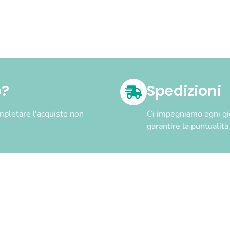
o?
Spedizioni
pletare l'acquisto non
Ci impegniamo ogni gior
garantire la puntualit