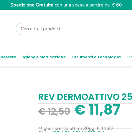
Spedizione Gratuita
con una spesa a partire da € 60
enessere
Igiene e Medicazione
Strumenti e Tecnologia
Gr
REV DERMOATTIVO 2
€
11,87
€
12,50
Miglior prezzo ultimi 30gg:
€
11,87