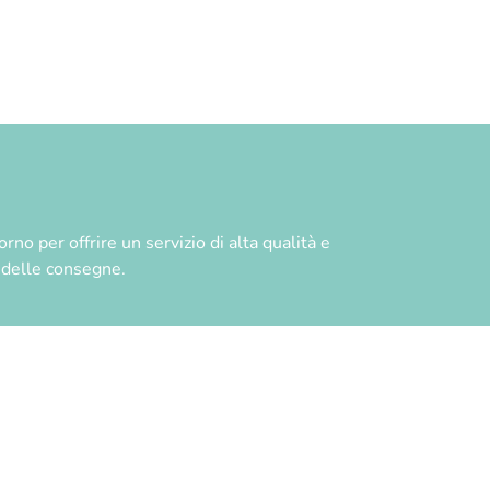
no per offrire un servizio di alta qualità e
à delle consegne.