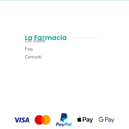
La Farmacia
Chi siamo
Faq
Contatti