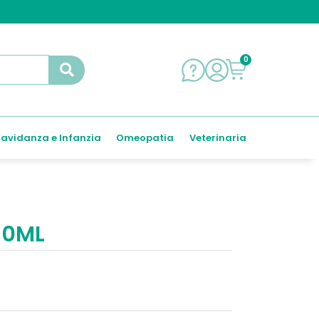
0
avidanza e Infanzia
Omeopatia
Veterinaria
50ML