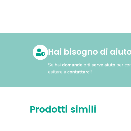
Hai bisogno di aiut
Se hai
domande
o
ti serve aiuto
per com
esitare a
contattarci
!
Prodotti simili