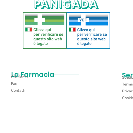
Aggiungi al carrello
La Farmacia
Ser
Chi siamo
Spediz
Faq
Termin
Contatti
Privac
Cookie