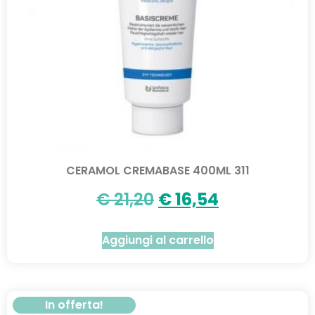
CERAMOL CREMABASE 400ML 311
€
21,20
€
16,54
Aggiungi al carrello
In offerta!