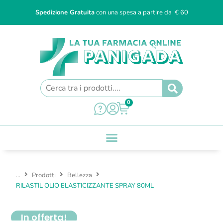
Spedizione Gratuita
con una spesa a partire da € 60
0
...
Prodotti
Bellezza
RILASTIL OLIO ELASTICIZZANTE SPRAY 80ML
In offerta!