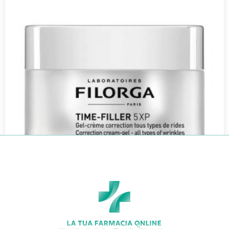
FILORGA TIME FILLER 5 XP GEL
€
75,00
€
52,50