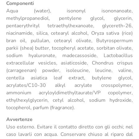
Componenti
Aqua (water), isononyl isononanoate,
methylpropanediol, pentylene glycol, glycerin,
pentaerythrityl tetraethylhexanoate, glycereth-26,
niacinamide, silica, cetearyl alcohol, Oryza sativa (rice)
bran oil, pullulan, cetearyl olivate, Butyrospermum
parkii (shea) butter, tocopheryl acetate, sorbitan olivate,
sodium hyaluronate, madecassoside, Lactobacillus
extracellular vesicles, asiaticoside, Chondrus crispus
(carrageenan) powder, isoleucine, leucine, valine,
centella asiatica leaf extract, butylene glycol,
acrylates/C10-30 alkyl acrylate crosspolymer,
ammonium acryloyldimethyltaurate/VP copolymer,
ethylhexylglycerin, cetyl alcohol, sodium hydroxide,
tocopherol, parfum (fragrance).
Avvertenze
Uso esterno. Evitare il contatto diretto con gli occhi; nel
caso lavarli con acqua. Conservare chiuso al riparo dal