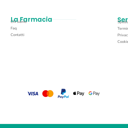
La Farmacia
Ser
Chi siamo
Spediz
Faq
Termin
Contatti
Privac
Cookie