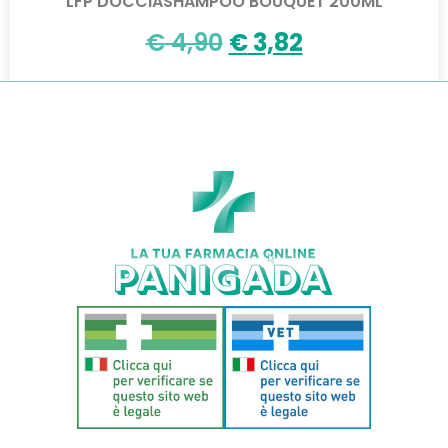
LFP DOCCIASHAMPOO BOUQUET 200ML
€
4,90
€
3,82
Aggiungi al carrello