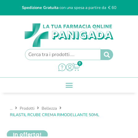
Spedizione Gratuita
con una spesa a partire da € 60
0
...
Prodotti
Bellezza
RILASTIL RCUBE CREMA RIMODELLANTE 50ML
In offerta!