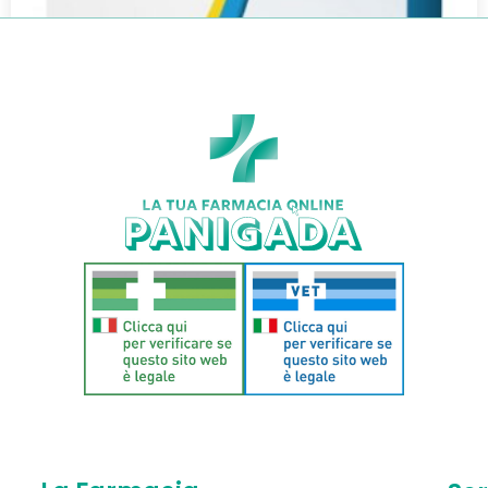
ZACHELASE 20 BUSTINE
€
25,90
€
22,99
Aggiungi al carrello