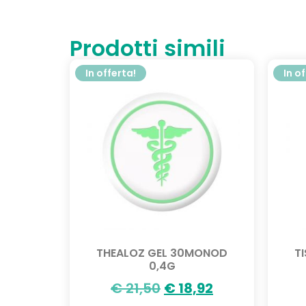
Prodotti simili
In offerta!
In o
THEALOZ GEL 30MONOD
T
0,4G
€
21,50
€
18,92