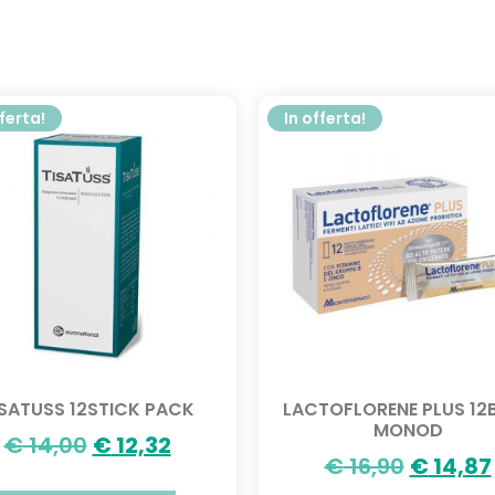
fferta!
In offerta!
ISATUSS 12STICK PACK
LACTOFLORENE PLUS 12
MONOD
€
14,00
€
12,32
€
16,90
€
14,87