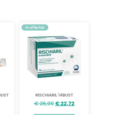
In offerta!
BUST
RISCHIARIL 14BUST
€
26,00
€
22,72