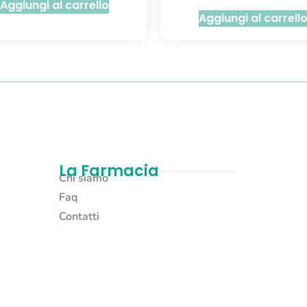
Aggiungi al carrello
Aggiungi al carrell
La Farmacia
Chi siamo
Faq
Contatti