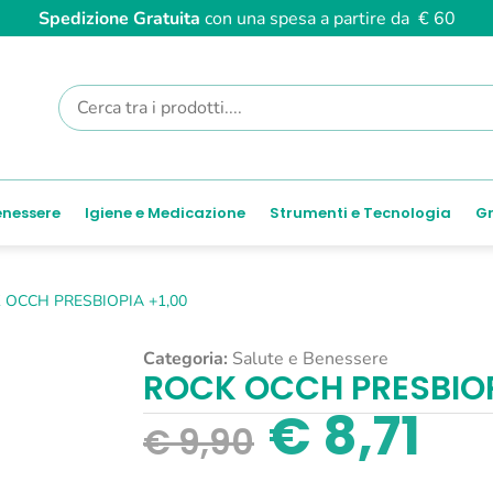
Spedizione Gratuita
con una spesa a partire da € 60
enessere
Igiene e Medicazione
Strumenti e Tecnologia
Gr
 OCCH PRESBIOPIA +1,00
Categoria:
Salute e Benessere
ROCK OCCH PRESBIOP
€
8,71
€
9,90