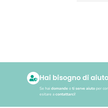
Hai bisogno di aiut
Se hai
domande
o
ti serve aiuto
per com
esitare a
contattarci
!