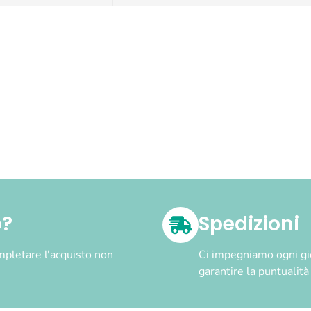
o?
Spedizioni
pletare l'acquisto non
Ci impegniamo ogni gior
garantire la puntualit