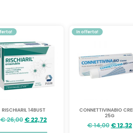
fferta!
In offerta!
RISCHIARIL 14BUST
CONNETTIVINABIO CR
25G
€
26,00
€
22,72
€
14,00
€
12,32