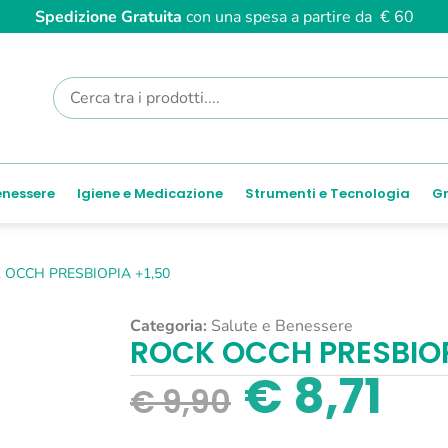
Spedizione Gratuita
con una spesa a partire da € 60
enessere
Igiene e Medicazione
Strumenti e Tecnologia
Gr
 OCCH PRESBIOPIA +1,50
Categoria:
Salute e Benessere
ROCK OCCH PRESBIOP
€
8,71
€
9,90