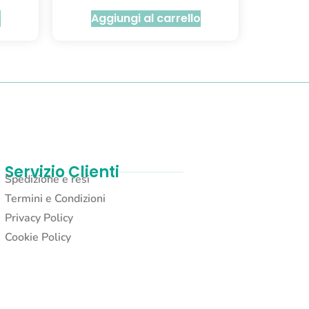
o
Aggiungi al carrello
Servizio Clienti
Spedizione e resi
Termini e Condizioni
Privacy Policy
Cookie Policy