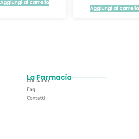
Aggiungi al carrello
Aggiungi al carrell
La Farmacia
Chi siamo
Faq
Contatti