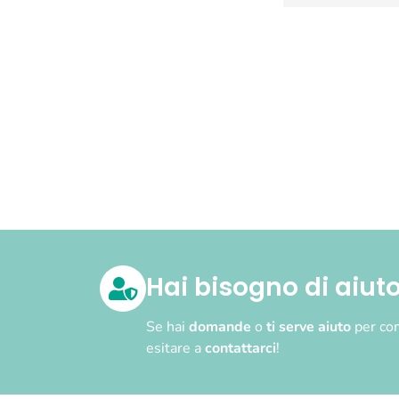
Hai bisogno di aiut
Se hai
domande
o
ti serve aiuto
per com
esitare a
contattarci
!