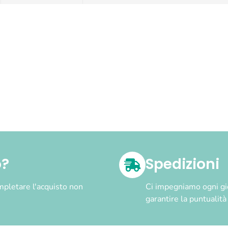
o?
Spedizioni
pletare l'acquisto non
Ci impegniamo ogni gior
garantire la puntualit