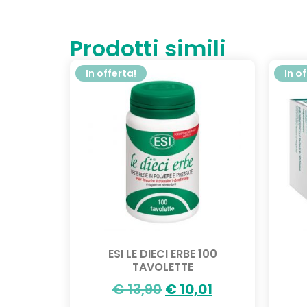
Prodotti simili
In offerta!
In o
ESI LE DIECI ERBE 100
TAVOLETTE
€
13,90
€
10,01