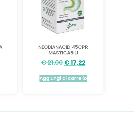
A
NEOBIANACID 45CPR
MASTICABILI
€
21,00
€
17,22
o
Aggiungi al carrello