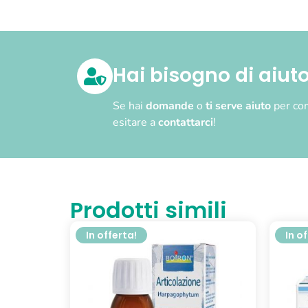
Hai bisogno di aiut
Se hai
domande
o
ti serve aiuto
per com
esitare a
contattarci
!
Prodotti simili
In offerta!
In o