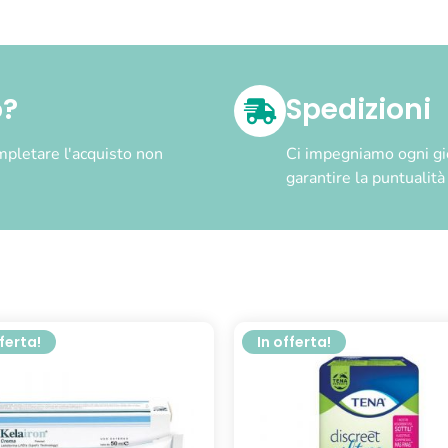
o?
Spedizioni
pletare l'acquisto non
Ci impegniamo ogni gior
garantire la puntualit
fferta!
In offerta!