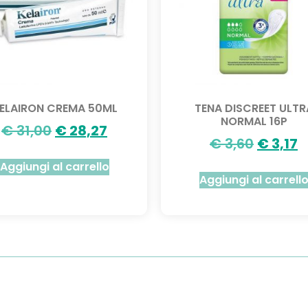
ELAIRON CREMA 50ML
TENA DISCREET ULTR
NORMAL 16P
€
31,00
€
28,27
€
3,60
€
3,17
Aggiungi al carrello
Aggiungi al carrell