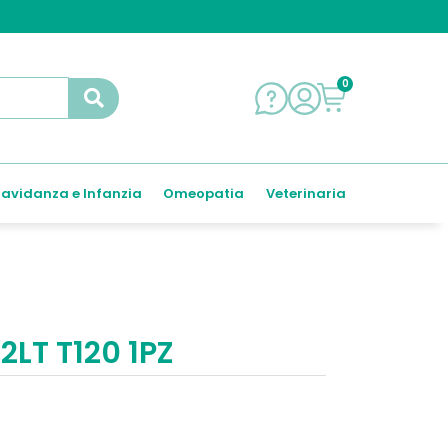
0
avidanza e Infanzia
Omeopatia
Veterinaria
LT T120 1PZ