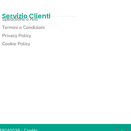
Servizio Clienti
Spedizione e resi
Termini e Condizioni
Privacy Policy
Cookie Policy
2049040039 -
Credits