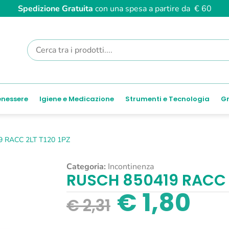
Spedizione Gratuita
con una spesa a partire da € 60
enessere
Igiene e Medicazione
Strumenti e Tecnologia
Gr
 RACC 2LT T120 1PZ
Categoria:
Incontinenza
RUSCH 850419 RACC 2
€
1,80
€
2,31