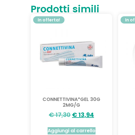
Prodotti simili
In offerta!
In o
CONNETTIVINA*GEL 30G
2MG/G
€
17,30
€
13,94
Aggiungi al carrello