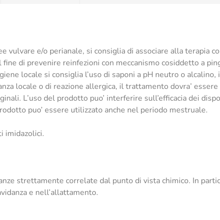
e vulvare e/o perianale, si consiglia di associare alla terapia c
l fine di prevenire reinfezioni con meccanismo cosiddetto a ping
igiene locale si consiglia l’uso di saponi a pH neutro o alcalino
ranza locale o di reazione allergica, il trattamento dovra’ esser
nali. L’uso del prodotto puo’ interferire sull’efficacia dei dispos
 prodotto puo’ essere utilizzato anche nel periodo mestruale.
i imidazolici.
anze strettamente correlate dal punto di vista chimico. In partic
vidanza e nell’allattamento.