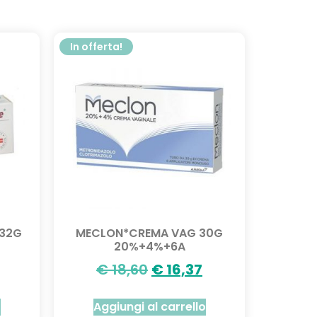
In offerta!
 32G
MECLON*CREMA VAG 30G
20%+4%+6A
€
18,60
€
16,37
o
Aggiungi al carrello