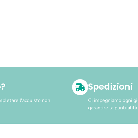
o?
Spedizioni
pletare l'acquisto non
Ci impegniamo ogni gior
garantire la puntualit