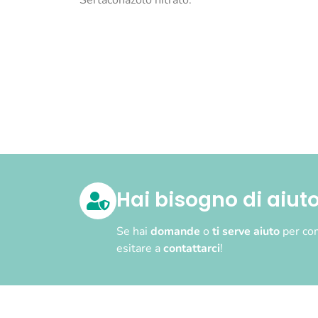
Sertaconazolo nitrato.
Hai bisogno di aiut
Se hai
domande
o
ti serve aiuto
per com
esitare a
contattarci
!