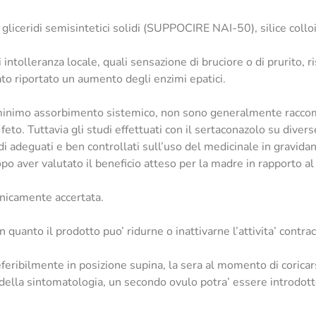
gliceridi semisintetici solidi (SUPPOCIRE NAI-50), silice colloi
 intolleranza locale, quali sensazione di bruciore o di prurito,
ato riportato un aumento degli enzimi epatici.
ro minimo assorbimento sistemico, non sono generalmente racco
ul feto. Tuttavia gli studi effettuati con il sertaconazolo su div
i adeguati e ben controllati sull’uso del medicinale in gravidan
o aver valutato il beneficio atteso per la madre in rapporto al po
inicamente accertata.
n quanto il prodotto puo’ ridurne o inattivarne l’attivita’ contrac
feribilmente in posizione supina, la sera al momento di coricar
della sintomatologia, un secondo ovulo potra’ essere introdotto