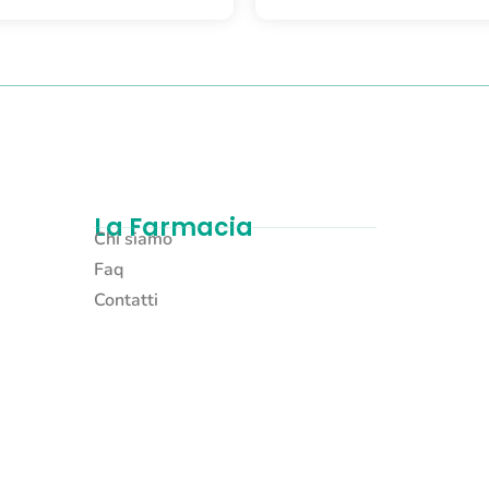
La Farmacia
Chi siamo
Faq
Contatti