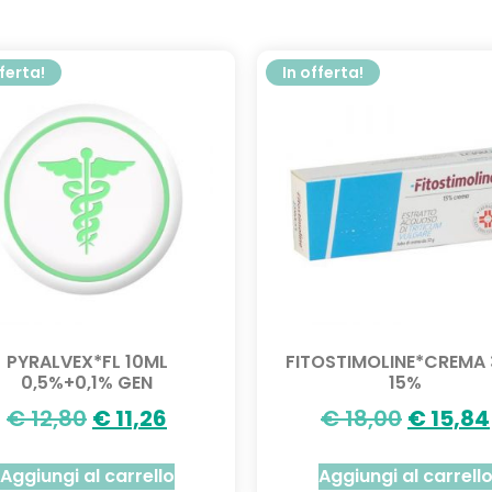
fferta!
In offerta!
PYRALVEX*FL 10ML
FITOSTIMOLINE*CREMA
0,5%+0,1% GEN
15%
€
12,80
€
11,26
€
18,00
€
15,84
Aggiungi al carrello
Aggiungi al carrell