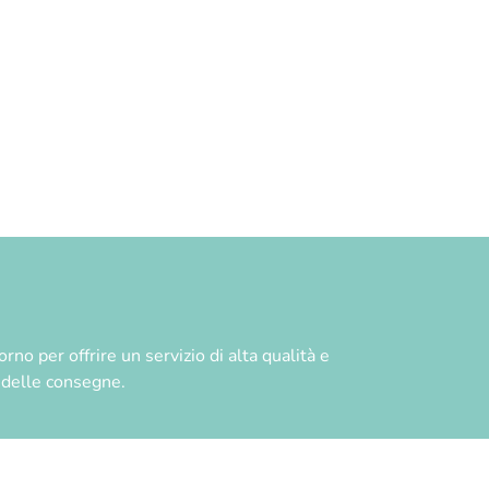
no per offrire un servizio di alta qualità e
à delle consegne.