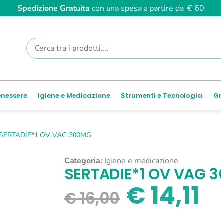
Spedizione Gratuita
con una spesa a partire da € 60
enessere
Igiene e Medicazione
Strumenti e Tecnologia
Gr
SERTADIE*1 OV VAG 300MG
Categoria:
Igiene e medicazione
SERTADIE*1 OV VAG 
€
14,11
€
16,00