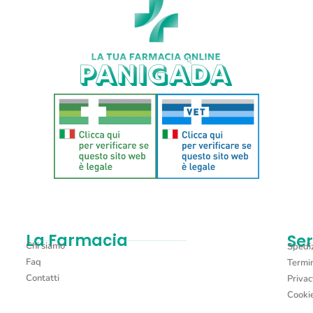
CONNECTASYL 60CPR
€
35,40
Aggiungi al carrello
La Farmacia
Ser
Chi siamo
Spediz
Faq
Termin
Contatti
Privac
Cookie