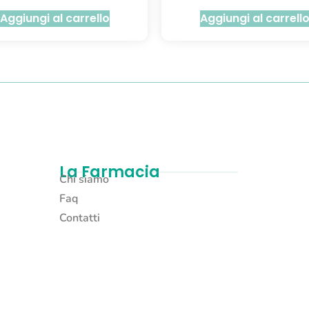
Aggiungi al carrello
Aggiungi al carrell
La Farmacia
Chi siamo
Faq
Contatti