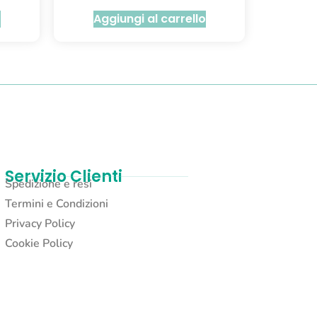
o
Aggiungi al carrello
Servizio Clienti
Spedizione e resi
Termini e Condizioni
Privacy Policy
Cookie Policy