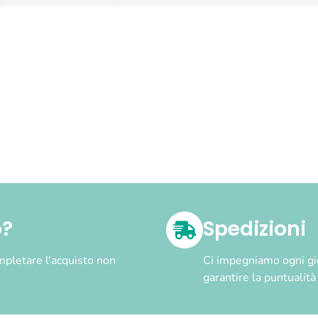
o?
Spedizioni
pletare l'acquisto non
Ci impegniamo ogni gior
garantire la puntualit