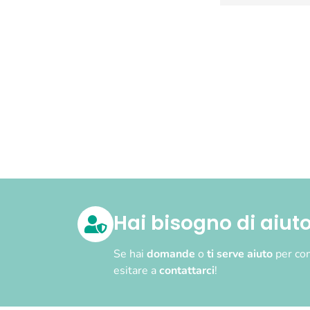
Hai bisogno di aiut
Se hai
domande
o
ti serve aiuto
per com
esitare a
contattarci
!