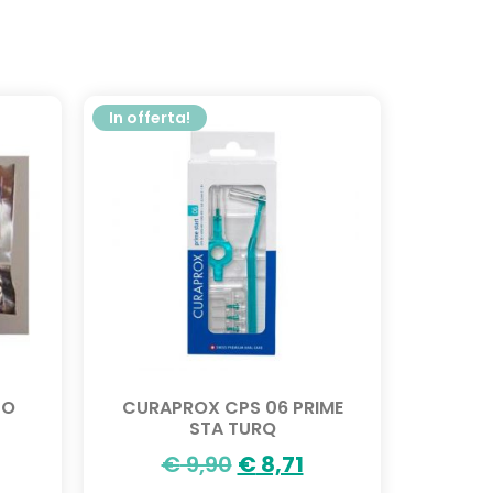
In offerta!
CO
CURAPROX CPS 06 PRIME
STA TURQ
€
9,90
€
8,71