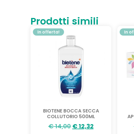
Prodotti simili
In offerta!
In o
BIOTENE BOCCA SECCA
COLLUTORIO 500ML
AP
€
14,00
€
12,32