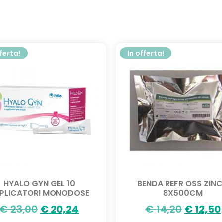
fferta!
In offerta!
HYALO GYN GEL 10
BENDA REFR OSS ZIN
PLICATORI MONODOSE
8X500CM
€
23,00
€
20,24
€
14,20
€
12,50