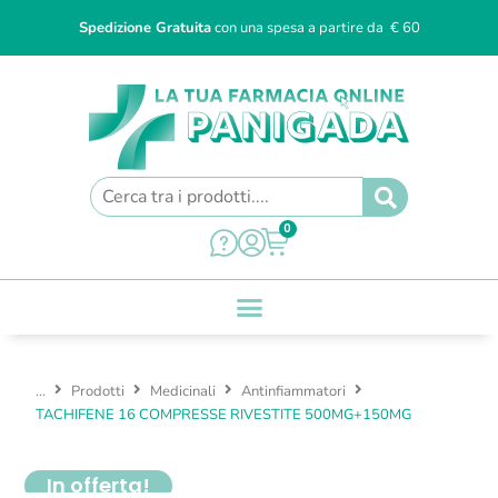
Spedizione Gratuita
con una spesa a partire da € 60
0
...
Prodotti
Medicinali
Antinfiammatori
TACHIFENE 16 COMPRESSE RIVESTITE 500MG+150MG
In offerta!