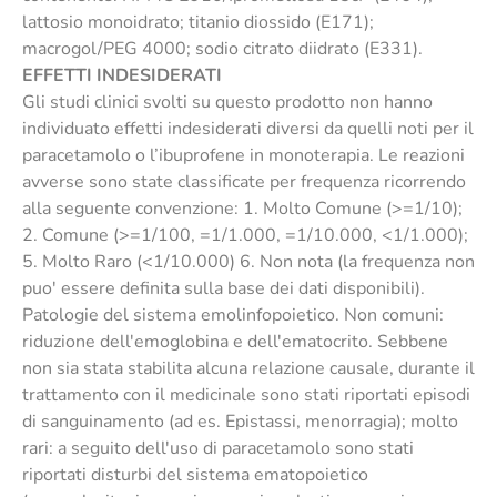
lattosio monoidrato; titanio diossido (E171);
macrogol/PEG 4000; sodio citrato diidrato (E331).
EFFETTI INDESIDERATI
Gli studi clinici svolti su questo prodotto non hanno
individuato effetti indesiderati diversi da quelli noti per il
paracetamolo o l’ibuprofene in monoterapia. Le reazioni
avverse sono state classificate per frequenza ricorrendo
alla seguente convenzione: 1. Molto Comune (>=1/10);
2. Comune (>=1/100, =1/1.000, =1/10.000, <1/1.000);
5. Molto Raro (<1/10.000) 6. Non nota (la frequenza non
puo' essere definita sulla base dei dati disponibili).
Patologie del sistema emolinfopoietico. Non comuni:
riduzione dell'emoglobina e dell'ematocrito. Sebbene
non sia stata stabilita alcuna relazione causale, durante il
trattamento con il medicinale sono stati riportati episodi
di sanguinamento (ad es. Epistassi, menorragia); molto
rari: a seguito dell'uso di paracetamolo sono stati
riportati disturbi del sistema ematopoietico