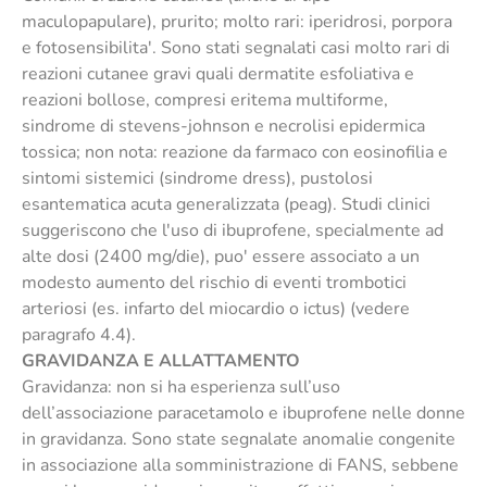
maculopapulare), prurito; molto rari: iperidrosi, porpora
e fotosensibilita'. Sono stati segnalati casi molto rari di
reazioni cutanee gravi quali dermatite esfoliativa e
reazioni bollose, compresi eritema multiforme,
sindrome di stevens-johnson e necrolisi epidermica
tossica; non nota: reazione da farmaco con eosinofilia e
sintomi sistemici (sindrome dress), pustolosi
esantematica acuta generalizzata (peag). Studi clinici
suggeriscono che l'uso di ibuprofene, specialmente ad
alte dosi (2400 mg/die), puo' essere associato a un
modesto aumento del rischio di eventi trombotici
arteriosi (es. infarto del miocardio o ictus) (vedere
paragrafo 4.4).
GRAVIDANZA E ALLATTAMENTO
Gravidanza: non si ha esperienza sull’uso
dell’associazione paracetamolo e ibuprofene nelle donne
in gravidanza. Sono state segnalate anomalie congenite
in associazione alla somministrazione di FANS, sebbene