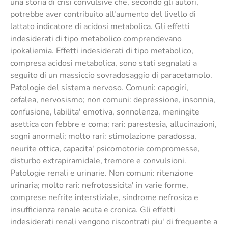
una storia di crisi convulsive che, secondo gli autori,
potrebbe aver contribuito all'aumento del livello di
lattato indicatore di acidosi metabolica. Gli effetti
indesiderati di tipo metabolico comprendevano
ipokaliemia. Effetti indesiderati di tipo metabolico,
compresa acidosi metabolica, sono stati segnalati a
seguito di un massiccio sovradosaggio di paracetamolo.
Patologie del sistema nervoso. Comuni: capogiri,
cefalea, nervosismo; non comuni: depressione, insonnia,
confusione, labilita' emotiva, sonnolenza, meningite
asettica con febbre e coma; rari: parestesia, allucinazioni,
sogni anormali; molto rari: stimolazione paradossa,
neurite ottica, capacita' psicomotorie compromesse,
disturbo extrapiramidale, tremore e convulsioni.
Patologie renali e urinarie. Non comuni: ritenzione
urinaria; molto rari: nefrotossicita' in varie forme,
comprese nefrite interstiziale, sindrome nefrosica e
insufficienza renale acuta e cronica. Gli effetti
indesiderati renali vengono riscontrati piu' di frequente a