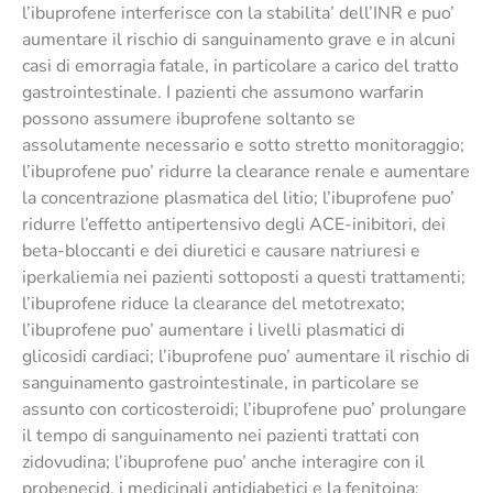
l’ibuprofene interferisce con la stabilita’ dell’INR e puo’
aumentare il rischio di sanguinamento grave e in alcuni
casi di emorragia fatale, in particolare a carico del tratto
gastrointestinale. I pazienti che assumono warfarin
possono assumere ibuprofene soltanto se
assolutamente necessario e sotto stretto monitoraggio;
l’ibuprofene puo’ ridurre la clearance renale e aumentare
la concentrazione plasmatica del litio; l’ibuprofene puo’
ridurre l’effetto antipertensivo degli ACE-inibitori, dei
beta-bloccanti e dei diuretici e causare natriuresi e
iperkaliemia nei pazienti sottoposti a questi trattamenti;
l’ibuprofene riduce la clearance del metotrexato;
l’ibuprofene puo’ aumentare i livelli plasmatici di
glicosidi cardiaci; l’ibuprofene puo’ aumentare il rischio di
sanguinamento gastrointestinale, in particolare se
assunto con corticosteroidi; l’ibuprofene puo’ prolungare
il tempo di sanguinamento nei pazienti trattati con
zidovudina; l’ibuprofene puo’ anche interagire con il
probenecid, i medicinali antidiabetici e la fenitoina;