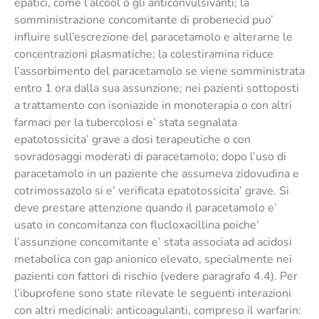
epatici, come l’alcool o gli anticonvulsivanti; la
somministrazione concomitante di probenecid puo’
influire sull’escrezione del paracetamolo e alterarne le
concentrazioni plasmatiche; la colestiramina riduce
l’assorbimento del paracetamolo se viene somministrata
entro 1 ora dalla sua assunzione; nei pazienti sottoposti
a trattamento con isoniazide in monoterapia o con altri
farmaci per la tubercolosi e’ stata segnalata
epatotossicita’ grave a dosi terapeutiche o con
sovradosaggi moderati di paracetamolo; dopo l’uso di
paracetamolo in un paziente che assumeva zidovudina e
cotrimossazolo si e’ verificata epatotossicita’ grave. Si
deve prestare attenzione quando il paracetamolo e’
usato in concomitanza con flucloxacillina poiche’
l’assunzione concomitante e’ stata associata ad acidosi
metabolica con gap anionico elevato, specialmente nei
pazienti con fattori di rischio (vedere paragrafo 4.4). Per
l’ibuprofene sono state rilevate le seguenti interazioni
con altri medicinali: anticoagulanti, compreso il warfarin: