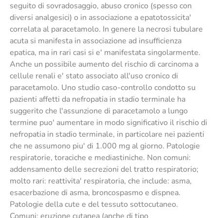
seguito di sovradosaggio, abuso cronico (spesso con
diversi analgesici) o in associazione a epatotossicita'
correlata al paracetamolo. In genere la necrosi tubulare
acuta si manifesta in associazione ad insufficienza
epatica, ma in rari casi si e' manifestata singolarmente.
Anche un possibile aumento del rischio di carcinoma a
cellule renali e' stato associato all'uso cronico di
paracetamolo. Uno studio caso-controllo condotto su
pazienti affetti da nefropatia in stadio terminale ha
suggerito che l'assunzione di paracetamolo a lungo
termine puo' aumentare in modo significativo il rischio di
nefropatia in stadio terminale, in particolare nei pazienti
che ne assumono piu' di 1.000 mg al giorno. Patologie
respiratorie, toraciche e mediastiniche. Non comuni:
addensamento delle secrezioni del tratto respiratorio;
molto rari: reattivita' respiratoria, che include: asma,
esacerbazione di asma, broncospasmo e dispnea.
Patologie della cute e del tessuto sottocutaneo.
Comuni: eruzione cutanea (anche di tipo