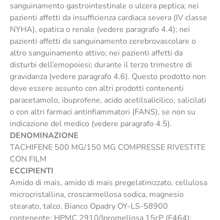
sanguinamento gastrointestinale o ulcera peptica; nei
pazienti affetti da insufficienza cardiaca severa (IV classe
NYHA), epatica o renale (vedere paragrafo 4.4); nei
pazienti affetti da sanguinamento cerebrovascolare o
altro sanguinamento attivo; nei pazienti affetti da
disturbi dell’emopoiesi; durante il terzo trimestre di
gravidanza (vedere paragrafo 4.6). Questo prodotto non
deve essere assunto con altri prodotti contenenti
paracetamolo, ibuprofene, acido acetilsalicilico, salicilati
o con altri farmaci antinfiammatori (FANS), se non su
indicazione del medico (vedere paragrafo 4.5).
DENOMINAZIONE
TACHIFENE 500 MG/150 MG COMPRESSE RIVESTITE
CON FILM
ECCIPIENTI
Amido di mais, amido di mais pregelatinizzato, cellulosa
microcristallina, croscarmellosa sodica, magnesio
stearato, talco. Bianco Opadry OY-LS-58900
contenente: HPMC 2910/Ipromellosa 15cP (E464);