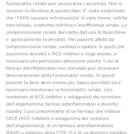
funzionalita’ renale puo’ provocarne l’accumulo. Non si
conosce la rilevanza di questo dato. E’ stato evidenziato
che i FANS causano nefrotossicita’ in varie forme: nefrite
interstiziale, sindrome nefritica e insufficienza renale. La
compromissione renale derivante dall’uso di ibuprofene
e’ generalmente reversibile. Nei pazienti affetti da
compromissione renale, cardiaca o epatica, in quelli che
assumono diuretici e ACE-inibitori e negli anziani, e’
necessaria una particolare attenzione poiche’ l’uso di
farmaci antinfiammatori non steroidei puo’ provocare
deterioramento della funzionalita’ renale. In questi
pazienti la dose deve essere piu’ bassa possibile ed e’
necessario monitorare la funzionalita’ renale. Uso
combinato di ACE-inibitori o antagonisti del recettore
dell’angiotensina, farmaci antinfiammatori e diuretici
tiazidici: l’uso concomitante di un farmaco che inibisce
l’ACE (ACE-inibitore o antagonista del recettore
dell’angiotensina), di un farmaco antinfiammatorio
(FANS o inibitore della COX-2) e di un diuretico tiazidico