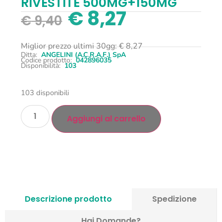
RIVESTITE 500MG+150MG
€
8,27
€
9,40
Miglior prezzo ultimi 30gg:
€
8,27
Ditta:
ANGELINI (A.C.R.A.F.) SpA
Codice prodotto:
042896035
Disponibilità:
103
103 disponibili
Aggiungi al carrello
Descrizione prodotto
Spedizione
Hai Domande?