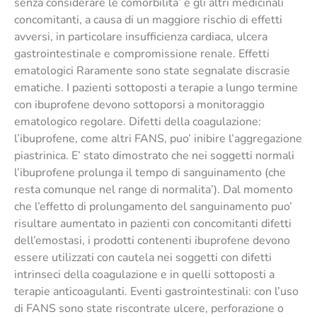
senza considerare le comorbilita’ e gli altri medicinali
concomitanti, a causa di un maggiore rischio di effetti
avversi, in particolare insufficienza cardiaca, ulcera
gastrointestinale e compromissione renale. Effetti
ematologici Raramente sono state segnalate discrasie
ematiche. I pazienti sottoposti a terapie a lungo termine
con ibuprofene devono sottoporsi a monitoraggio
ematologico regolare. Difetti della coagulazione:
l’ibuprofene, come altri FANS, puo’ inibire l’aggregazione
piastrinica. E’ stato dimostrato che nei soggetti normali
l’ibuprofene prolunga il tempo di sanguinamento (che
resta comunque nel range di normalita’). Dal momento
che l’effetto di prolungamento del sanguinamento puo’
risultare aumentato in pazienti con concomitanti difetti
dell’emostasi, i prodotti contenenti ibuprofene devono
essere utilizzati con cautela nei soggetti con difetti
intrinseci della coagulazione e in quelli sottoposti a
terapie anticoagulanti. Eventi gastrointestinali: con l’uso
di FANS sono state riscontrate ulcere, perforazione o