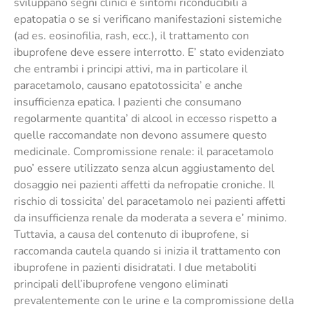
sviluppano segni clinici e sintomi riconducibili a
epatopatia o se si verificano manifestazioni sistemiche
(ad es. eosinofilia, rash, ecc.), il trattamento con
ibuprofene deve essere interrotto. E’ stato evidenziato
che entrambi i principi attivi, ma in particolare il
paracetamolo, causano epatotossicita’ e anche
insufficienza epatica. I pazienti che consumano
regolarmente quantita’ di alcool in eccesso rispetto a
quelle raccomandate non devono assumere questo
medicinale. Compromissione renale: il paracetamolo
puo’ essere utilizzato senza alcun aggiustamento del
dosaggio nei pazienti affetti da nefropatie croniche. Il
rischio di tossicita’ del paracetamolo nei pazienti affetti
da insufficienza renale da moderata a severa e’ minimo.
Tuttavia, a causa del contenuto di ibuprofene, si
raccomanda cautela quando si inizia il trattamento con
ibuprofene in pazienti disidratati. I due metaboliti
principali dell’ibuprofene vengono eliminati
prevalentemente con le urine e la compromissione della