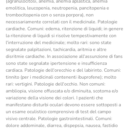
(agranulocitosi, anemia, anemia aplastica, anemia
emolitica, leucopenia, neutropenia, pancitopenia e
trombocitopenia con o senza porpora), non
necessariamente correlati con il medicinale. Patologie
cardiache. Comuni: edema, ritenzione di liquidi; in genere
la ritenzione di liquidi si risolve tempestivamente con
l'interruzione del medicinale; molto rari: sono state
segnalate palpitazioni, tachicardia, aritmia e altre
disritmie cardiache. In associazione all'assunzione di fans
sono state segnalate ipertensione e insufficienza
cardiaca. Patologie dell'orecchio e del labirinto. Comuni:
tinnito (per i medicinali contenenti ibuprofene); molto
rari: vertigini. Patologie dell'occhio. Non comuni:
ambliopia, visione offuscata e/o diminuita, scotoma e/o
variazione della visione dei colori. I pazienti che
manifestano disturbi oculari devono essere sottoposti a
un esame oculistico comprensivo di test del campo
visivo centrale. Patologie gastrointestinali. Comuni:
dolore addominale, diarrea, dispepsia, nausea, fastidio