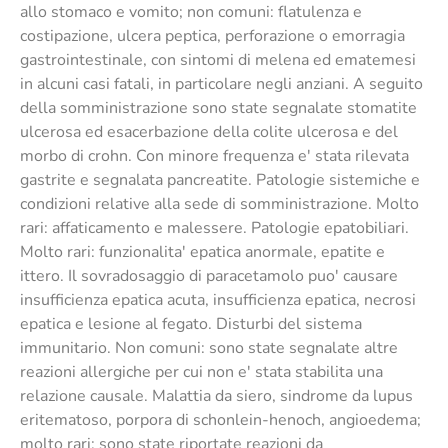
allo stomaco e vomito; non comuni: flatulenza e
costipazione, ulcera peptica, perforazione o emorragia
gastrointestinale, con sintomi di melena ed ematemesi
in alcuni casi fatali, in particolare negli anziani. A seguito
della somministrazione sono state segnalate stomatite
ulcerosa ed esacerbazione della colite ulcerosa e del
morbo di crohn. Con minore frequenza e' stata rilevata
gastrite e segnalata pancreatite. Patologie sistemiche e
condizioni relative alla sede di somministrazione. Molto
rari: affaticamento e malessere. Patologie epatobiliari.
Molto rari: funzionalita' epatica anormale, epatite e
ittero. Il sovradosaggio di paracetamolo puo' causare
insufficienza epatica acuta, insufficienza epatica, necrosi
epatica e lesione al fegato. Disturbi del sistema
immunitario. Non comuni: sono state segnalate altre
reazioni allergiche per cui non e' stata stabilita una
relazione causale. Malattia da siero, sindrome da lupus
eritematoso, porpora di schonlein-henoch, angioedema;
molto rari: sono state riportate reazioni da