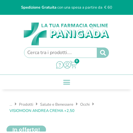
Spedizione Gratuita
con una spesa a partire da € 60
0
...
Prodotti
Salute e Benessere
Occhi
VISIOMOON ANDREA CREMA +2,50
In offerta!