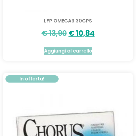
LFP OMEGA3 30CPS
€
13,90
€
10,84
Aggiungi al carrello
In offerta!