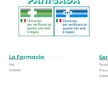
La Farmacia
Ser
Chi siamo
Spediz
Faq
Termin
Contatti
Privac
Cookie