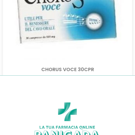
CHORUS VOCE 30CPR
€
8,90
€
7,83
Aggiungi al carrello