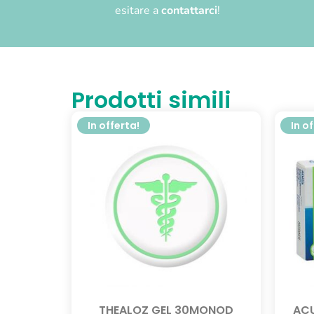
esitare a
contattarci
!
Prodotti simili
In offerta!
In o
THEALOZ GEL 30MONOD
ACU