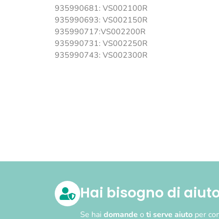
935990681: VS002100R
935990693: VS002150R
935990717:VS002200R
935990731: VS002250R
935990743: VS002300R
Hai bisogno di aiut
Se hai
domande
o
ti serve aiuto
per com