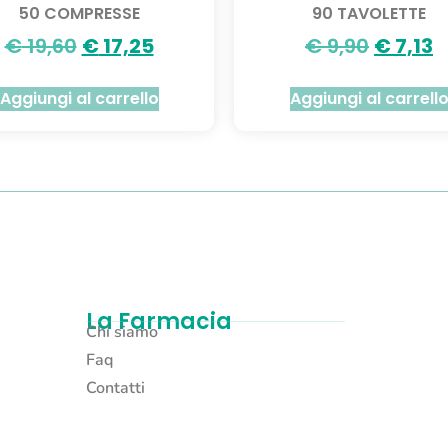
50 COMPRESSE
90 TAVOLETTE
€
19,60
€
17,25
€
9,90
€
7,13
Aggiungi al carrello
Aggiungi al carrell
La Farmacia
Chi siamo
Faq
Contatti