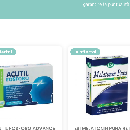
garantire la puntualit
fferta!
In offerta!
TIL FOSFORO ADVANCE
ESI MELATONIN PURA RE