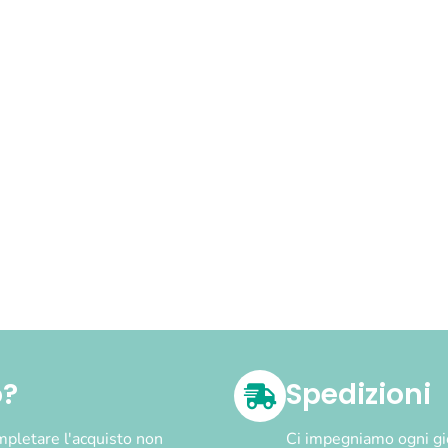
o?
Spedizioni
pletare l'acquisto non
Ci impegniamo ogni gior