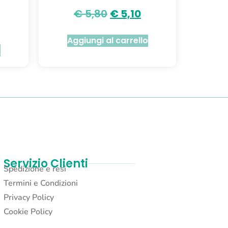
€
5,80
€
5,10
Aggiungi al carrello
o
Servizio Clienti
Spedizione e resi
Termini e Condizioni
Privacy Policy
Cookie Policy