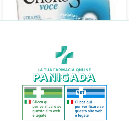
CHORUS VOCE 30CPR
€
8,90
€
7,83
Aggiungi al carrello