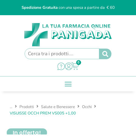
Spedizione Gratuita
con una spesa a partire da € 60
0
...
Prodotti
Salute e Benessere
Occhi
VISUISSE OCCH PREM VS005 +1,00
In offerta!