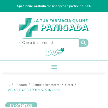
Spedizione Gratuita
con una spesa a partire da € 60
0
...
Prodotti
Salute e Benessere
Occhi
VISUISSE OCCH PREM VS010 +1,00
In offerta!