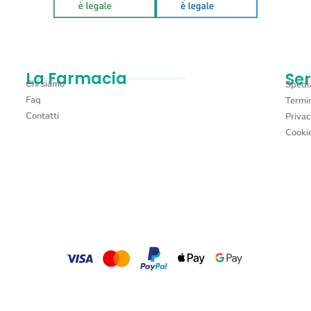
La Farmacia
Ser
Chi siamo
Spediz
Faq
Termin
Contatti
Privac
Cookie