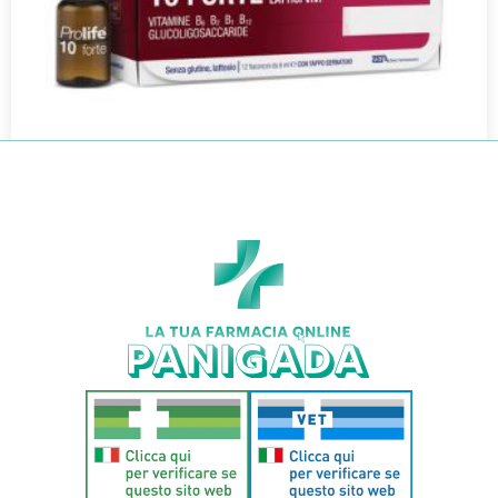
PROLIFE 10 FORTE 12FL 8ML
€
16,90
€
14,87
Aggiungi al carrello