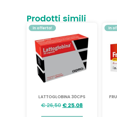
Prodotti simili
In offerta!
In o
LATTOGLOBINA 30CPS
FRU
€
26,50
€
25,08