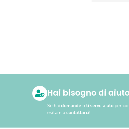
Hai bisogno di aiut
Se hai
domande
o
ti serve aiuto
per com
esitare a
contattarci
!