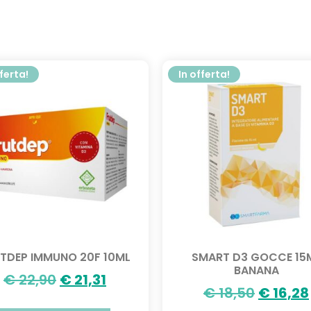
fferta!
In offerta!
TDEP IMMUNO 20F 10ML
SMART D3 GOCCE 15
BANANA
€
22,90
€
21,31
€
18,50
€
16,28