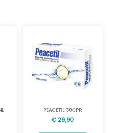
ML
PEACETIL 30CPR
€
29,90