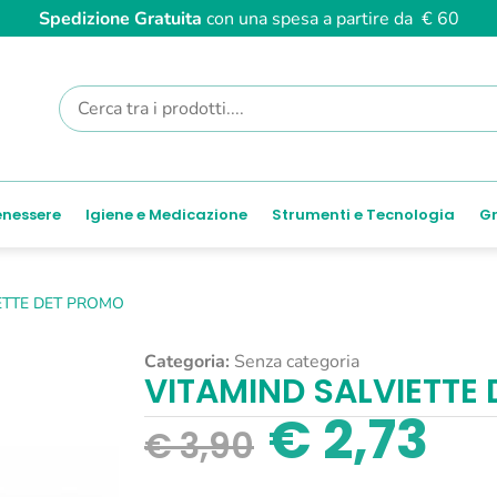
Spedizione Gratuita
con una spesa a partire da € 60
enessere
Igiene e Medicazione
Strumenti e Tecnologia
Gr
ETTE DET PROMO
Categoria:
Senza categoria
VITAMIND SALVIETTE
€
2,73
€
3,90