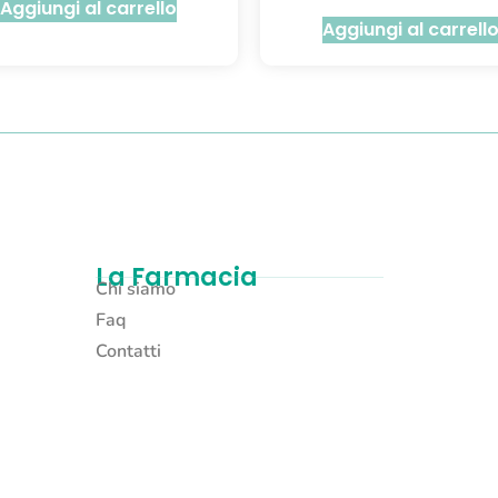
Aggiungi al carrello
Aggiungi al carrell
La Farmacia
Chi siamo
Faq
Contatti