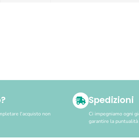
o?
Spedizioni
pletare l'acquisto non
Ci impegniamo ogni gior
garantire la puntualit