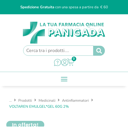
Spedizione Gratuita
con una spesa a partire da € 60
0
...
Prodotti
Medicinali
Antinfiammatori
VOLTAREN EMULGEL*GEL 60G 2%
In offerta!