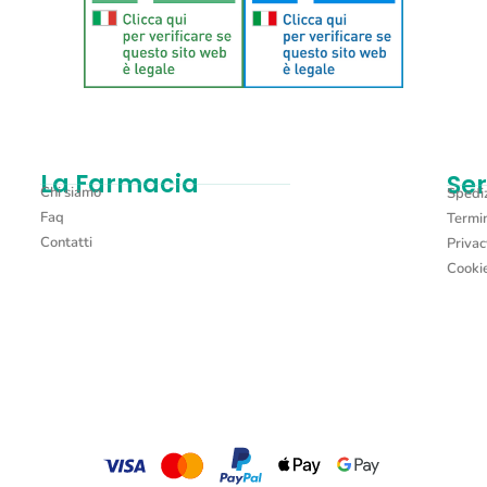
La Farmacia
Ser
Chi siamo
Spediz
Faq
Termin
Contatti
Privac
Cookie