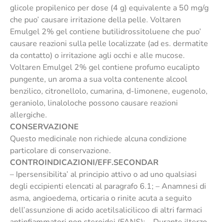
glicole propilenico per dose (4 g) equivalente a 50 mg/g
che puo’ causare irritazione della pelle. Voltaren
Emulgel 2% gel contiene butilidrossitoluene che puo’
causare reazioni sulla pelle localizzate (ad es. dermatite
da contatto) o irritazione agli occhi e alle mucose.
Voltaren Emulgel 2% gel contiene profumo eucalipto
pungente, un aroma a sua volta contenente alcool
benzilico, citronellolo, cumarina, d-limonene, eugenolo,
geraniolo, linaloloche possono causare reazioni
allergiche.
CONSERVAZIONE
Questo medicinale non richiede alcuna condizione
particolare di conservazione.
CONTROINDICAZIONI/EFF.SECONDAR
– Ipersensibilita’ al principio attivo o ad uno qualsiasi
degli eccipienti elencati al paragrafo 6.1; – Anamnesi di
asma, angioedema, orticaria o rinite acuta a seguito
dell’assunzione di acido acetilsalicilicoo di altri farmaci
antinfiammatori non steroidei (FANS); – Durante ilterzo