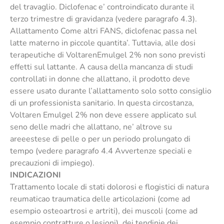
del travaglio. Diclofenac e’ controindicato durante il
terzo trimestre di gravidanza (vedere paragrafo 4.3).
Allattamento Come altri FANS, diclofenac passa nel
latte materno in piccole quantita’. Tuttavia, alle dosi
terapeutiche di VoltarenEmulgel 2% non sono previsti
effetti sul lattante. A causa della mancanza di studi
controllati in donne che allattano, il prodotto deve
essere usato durante l’allattamento solo sotto consiglio
di un professionista sanitario. In questa circostanza,
Voltaren Emulgel 2% non deve essere applicato sul
seno delle madri che allattano, ne’ altrove su
areeestese di pelle o per un periodo prolungato di
tempo (vedere paragrafo 4.4 Avvertenze speciali e
precauzioni di impiego).
INDICAZIONI
Trattamento locale di stati dolorosi e flogistici di natura
reumaticao traumatica delle articolazioni (come ad
esempio osteoartrosi e artriti), dei muscoli (come ad
esempio contratture o lesioni), dei tendinie dei