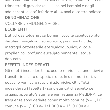
trimestre di gravidanza; – L’uso nei bambini e negli
adolescenti di eta’ inferiore ai 14 anni e’ controindicato.
DENOMINAZIONE
VOLTAREN EMULGEL 2% GEL
ECCIPIENTI
Butilidrossitoluene , carbomeri, cocoile caprilocaprato,
dietilammina,alcool isopropilico, paraffina liquida,
macrogol cetostearile etere,alcool oleico, glicole
propilenico , profumo eucalipto pungente , acqua
depurata.
EFFETTI INDESIDERATI
Gli effetti indesiderati includono reazioni cutanee lievi e
transitorie al sito di applicazione. In casi molti rari, si
possono verificare reazioni allergiche. Gli effetti
indesiderati (Tabella 1) sono elencatidi seguito per
organo, apparato/sistema e per frequenza MedDRA. Le
frequenze sono definite come: molto comune (>= 1/10)
comune (>= 1/100 a= 1/1.000 a = 1/10.000 a <