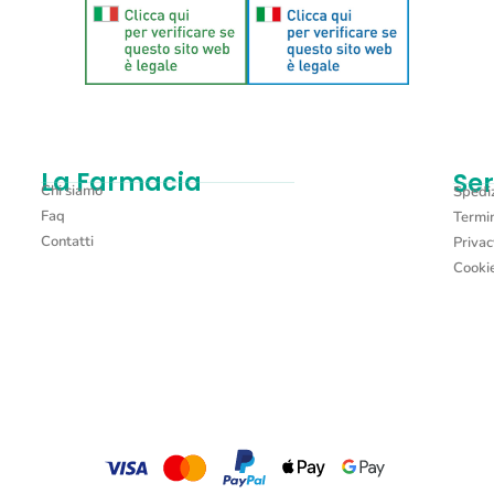
La Farmacia
Ser
Chi siamo
Spediz
Faq
Termin
Contatti
Privac
Cookie